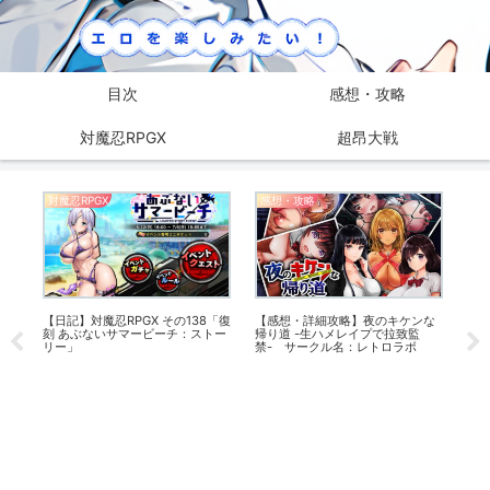
目次
感想・攻略
対魔忍RPGX
超昂大戦
対魔忍RPGX
感想・攻略
対魔
【日記】対魔忍RPGX その138「復
【感想・詳細攻略】夜のキケンな
水他
刻 あぶないサマービーチ：ストー
帰り道 -生ハメレイプで拉致監
」
リー」
禁- サークル名：レトロラボ
【ま
憶