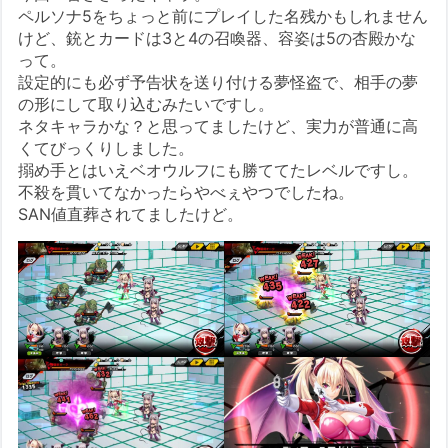
ペルソナ5をちょっと前にプレイした名残かもしれません
けど、銃とカードは3と4の召喚器、容姿は5の杏殿かな
って。
設定的にも必ず予告状を送り付ける夢怪盗で、相手の夢
の形にして取り込むみたいですし。
ネタキャラかな？と思ってましたけど、実力が普通に高
くてびっくりしました。
搦め手とはいえベオウルフにも勝ててたレベルですし。
不殺を貫いてなかったらやべぇやつでしたね。
SAN値直葬されてましたけど。