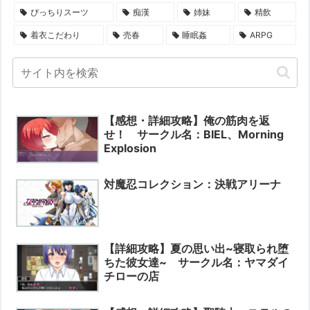
ぴっちりスーツ
痴漢
姉妹
精飲
着衣こだわり
売春
睡眠姦
ARPG
【感想・詳細攻略】俺の筋肉を返
せ！ サークル名：BIEL、Morning
Explosion
対魔忍コレクション：決戦アリーナ
【詳細攻略】夏の思い出~寝取られ堕
ちた彼女達~ サークル名：ヤマダイ
チローの店