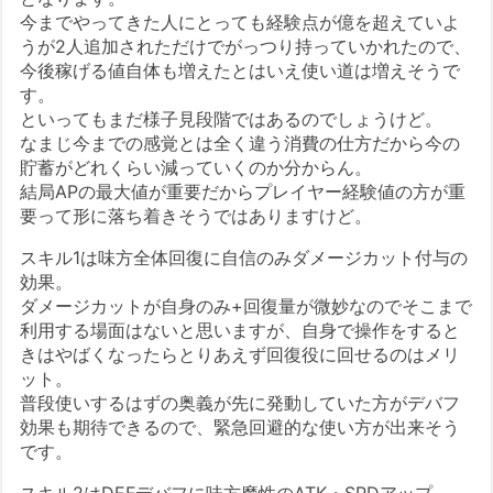
今までやってきた人にとっても経験点が億を超えていよ
うが2人追加されただけでがっつり持っていかれたので、
今後稼げる値自体も増えたとはいえ使い道は増えそうで
す。
といってもまだ様子見段階ではあるのでしょうけど。
なまじ今までの感覚とは全く違う消費の仕方だから今の
貯蓄がどれくらい減っていくのか分からん。
結局APの最大値が重要だからプレイヤー経験値の方が重
要って形に落ち着きそうではありますけど。
スキル1は味方全体回復に自信のみダメージカット付与の
効果。
ダメージカットが自身のみ+回復量が微妙なのでそこまで
利用する場面はないと思いますが、自身で操作をすると
きはやばくなったらとりあえず回復役に回せるのはメリ
ット。
普段使いするはずの奥義が先に発動していた方がデバフ
効果も期待できるので、緊急回避的な使い方が出来そう
です。
スキル2はDEFデバフに味方魔性のATK・SPDアップ。