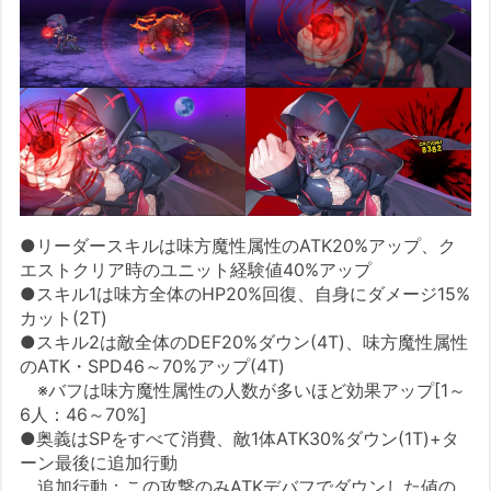
●リーダースキルは味方魔性属性のATK20%アップ、ク
エストクリア時のユニット経験値40%アップ
●スキル1は味方全体のHP20%回復、自身にダメージ15%
カット(2T)
●スキル2は敵全体のDEF20%ダウン(4T)、味方魔性属性
のATK・SPD46～70%アップ(4T)
※バフは味方魔性属性の人数が多いほど効果アップ[1～
6人：46～70%]
●奥義はSPをすべて消費、敵1体ATK30%ダウン(1T)+タ
ーン最後に追加行動
追加行動：この攻撃のみATKデバフでダウンした値の