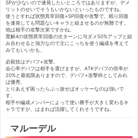
SPが少ないので連発したいところではありますが、デメ
リットのせいでそうもいかないといったものですね。
使うとすれば状態異常回復+SP回復や攻撃で、眠り回復
を連発しても問題ないキャラと組ませるのが無難です。
他は相手の攻撃次第ですかね。
寛解4の状態異常回復の次ターンに与ダメ50%アップと組
み合わせると強力なので主にこっちを使う編成を考えて
みてもいいかも。
必殺技はデバフ+攻撃。
会心率デバフは相手を選びますが、ATKデバフの倍率が
20%と最低限ありますので、デバフ+攻撃枠としてみれ
ば優秀。
とりあえず困ったらぶっ放せばオッケーなのは強いで
す。
相手や編成メンバーによって使い勝手が大きく変わるキ
ャラですが、はまれば活躍してくれそうですね。
マルーデル