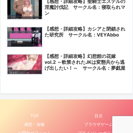
【感想・詳細攻略】聖騎士エステルの
淫魔討伐記 サークル名：寝取られマ
ン
【感想・詳細攻略】カシアと閉鎖され
た研究所 サークル名：VEYAbbo
【感想・詳細攻略】幻想館の花嫁
vol.2 ～軟禁されたJKは変態共から逃
げ出したい！～ サークル名：夢戯屋
TOP
目次
感想・攻略
ブラウザゲーム
お問合せフォーム
プライバシーポリシー