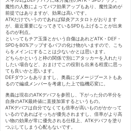
魔性の人数によってバフ効果アップもあり、魔性染めが
前提ではありますが、効果は高いです。
ATKだけでいうのであれば獄炎アスタロトがおります
が、最近重要になってきているSPDも上げることが出来
るのが利点。
といってもチア玉藻とかいう自傷はあれどATK・DEF・
SPDを80%アップするバフの化け物がいますので、こち
らをメインにすることは少ないかとは思います。
どちらかというと枠の関係で別にアタッカーを入れたり
したい場合など、おまけでこの役割も出来る程度に思っ
ても良いかと思います。
DEFダウンもありますし、奥義にダメージブーストもあ
るので編成メンバーを考慮した上で臨機応変に。
奥義は現在のATKデバフを参照し、下がった分の半分を
自身のATK最終値に直接加算するというもの。
ATKデバフは自分でなくても倍率が高いものがかかって
いるのであればそっちが優先されますし、倍率がより高
い物の効果が常に優先される仕様上、ATKデバフを塗り
つぶしてしまう心配もないです。