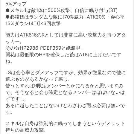
5%アップ
●スキル1は敵1体に500%攻撃、自信に眠り付与(3T)
●必殺技はランダムな敵に[70%威力+ATK20%・会心率
15%ダウン(4T)]×6回攻撃
能力はATK816のRとしては非常に高い攻撃力を持つアタ
ッカー。
その分HP2986でDEF359と紙装甲。
開花は最低限のHPを確保した後はATKに上げたいです
ね。
LSは会心率とダメアップですが、効果が微量なので他に
選ぶものがあるかなって感じ。
使うとすればR限定メンバーとかになるかと思いますの
で、そうなると会心確定となるメンバーはほぼいないは
ずですし。
あるに越したことはないけどわざわざ選ぶ必要は無いで
す。
スキルは自身は強制的に眠ってしまうというデメリット
持ちの高威力攻撃。