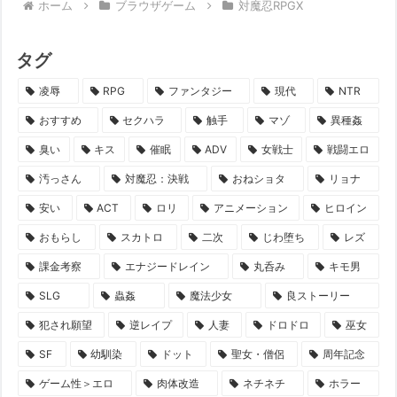
ホーム
ブラウザゲーム
対魔忍RPGX
タグ
凌辱
RPG
ファンタジー
現代
NTR
おすすめ
セクハラ
触手
マゾ
異種姦
臭い
キス
催眠
ADV
女戦士
戦闘エロ
汚っさん
対魔忍：決戦
おねショタ
リョナ
安い
ACT
ロリ
アニメーション
ヒロイン
おもらし
スカトロ
二次
じわ堕ち
レズ
課金考察
エナジードレイン
丸呑み
キモ男
SLG
蟲姦
魔法少女
良ストーリー
犯され願望
逆レイプ
人妻
ドロドロ
巫女
SF
幼馴染
ドット
聖女・僧侶
周年記念
ゲーム性＞エロ
肉体改造
ネチネチ
ホラー