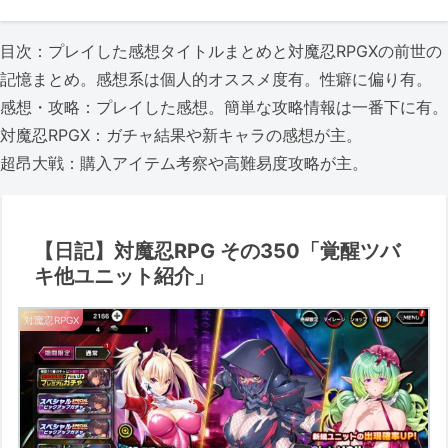
目次：プレイした感想タイトルまとめと対魔忍RPGXの前世の
記憶まとめ。感想系は個人的オススメ度有。性癖に偏り有。
感想・攻略：プレイした感想。簡単な攻略情報は一番下に有。
対魔忍RPGX：ガチャ結果や新キャラの感想が主。
超昂大戦：購入アイテム考察や高難易度攻略が主。
【日記】対魔忍RPG その350「覚醒ツバ
キ他ユニット紹介」
対魔忍RPGX