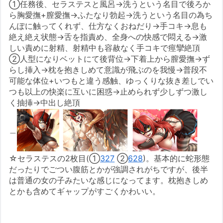
①任務後、セラステスと風呂→洗うという名目で後ろか
ら胸愛撫+膣愛撫→ふたなり勃起→洗うという名目の為ち
んぽに触ってくれず、仕方なくおねだり→手コキ→息も
絶え絶え状態→舌を指責め、全身への快感で悶える→激
しい責めに射精、射精中も容赦なく手コキで痙攣絶頂
②人型になりベットにて後背位→下着上から膣愛撫→ず
らし挿入→枕を抱きしめて意識が飛ぶのを我慢→普段不
可能な体位+いつもと違う感触、ゆっくりな抜き差しでい
つも以上の快楽に互いに困惑→止められず少しずつ激し
く抽挿→中出し絶頂
＿
☆セラステスの2枚目(①
327
②
628
)。基本的に蛇形態
だったりでごつい腹筋とかが強調されがちですが、後半
は普通の女の子みたいな感じになってます。枕抱きしめ
とかも含めてギャップがすごくかわいい。