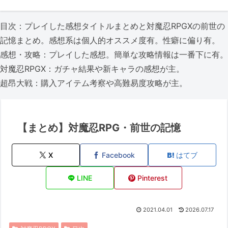
目次：プレイした感想タイトルまとめと対魔忍RPGXの前世の
記憶まとめ。感想系は個人的オススメ度有。性癖に偏り有。
感想・攻略：プレイした感想。簡単な攻略情報は一番下に有。
対魔忍RPGX：ガチャ結果や新キャラの感想が主。
超昂大戦：購入アイテム考察や高難易度攻略が主。
【まとめ】対魔忍RPG・前世の記憶
X
Facebook
はてブ
LINE
Pinterest
2021.04.01
2026.07.17