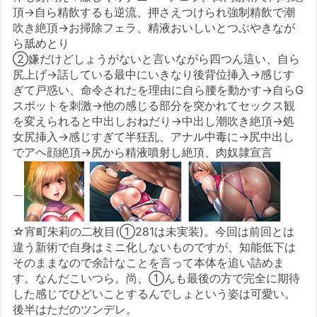
頂→自ら精飲するも逆流、押さえつけられ強制精飲で潮
吹き絶頂→お掃除フェラ、精液おいしいとつぶやきなが
ら舐めとり
②嫌だけどしょうがないと言いながら四つん這い、自ら
尻上げ→話している最中にいきなり後背位挿入→感じす
ぎて戸惑い、命令されたを理由に自ら腰を動かす→自らG
スポットを刺激→他の感じる部分を突かれてセックス観
を変えられると中出しおねだり→中出し潮吹き絶頂→処
女尻挿入→感じすぎて半狂乱、アナル中毒に→尻中出し
でアヘ顔絶頂→尻から精液噴射し絶頂、肉奴隷宣言
＿
☆宵町朱莉の二枚目(①281は未実装)。今回は前回とは
違う新術で自身はミニ化しないものですが、知能低下は
そのままなので余計なことを言って本体を追い詰めま
す。なんだこいつら。尚、①んも最後の方で完全に期待
した感じでひどいことするんでしょという姿は可愛い。
後半はただのツンデレ。