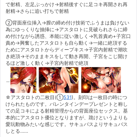
で射精、左足ぶっかけ→射精後すぐに足コキ再開され再
射精→さらに追い打ちで射精
②背面座位挿入→膣の締め付け技術でふうまは負けない
為にゆっくりな抽挿に→アスタロトに見破られさらに締
め付けながら誘惑、本能に従い激しく→乳首責め+子宮口
責め→興奮したアスタロトも自ら動く→一緒に絶頂する
ためにアスタロトからディープキス→子宮内射精で潮吹
き絶頂→そのままキスをして動き再開、子宮をこじ開け
るほど激しく動く→子宮内射精で絶頂
＿
☆アスタロトの二枚目(①
531
)。刻印は一枚目の時につ
けられたものです。バレンタインデープレゼントと称し
ての足コキによる射精管理からの背面座位セックス。基
本的にアスタロト優位となりますが、跪けというよりも
愛玩動物みたいな感じです。サキュバスよりサキュバス
しとる……