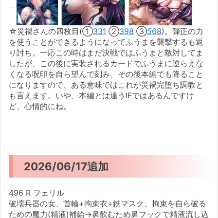
＿
☆災禍さんの四枚目(①
331
②
398
③
568
)。弾正の力
を使うことができるようになってふうまを襲撃するも返
り討ち。一応この時はまだ決戦ではふうまと敵対してま
したが、この後に実装されるカードでふうまに逆らえな
くなる呪印を自ら望んで刻み、その後本編でも降ること
になりますので、ある意味ではこれが災禍完堕ち調教と
も言えます。いや、本編とは違うIFではあるんですけ
ど、心情的にね。
2026/06/17追加
496 R フェリル
破壊兵器の女、首輪+拘束衣+鉄マスク、拘束を自ら破る
ための魔力(精液)補給→鼻飲むため鼻フックで精液流し込