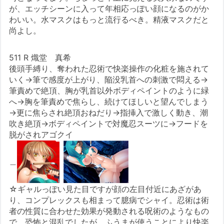
が、エッチシーンに入って年相応っぽい顔になるのがか
わいい。水マスクはもっと流行るべき。精液マスクだと
尚よし。
511 R 熾堂 真希
後頭手縛り、奪われた忍術で快楽操作の化粧を施されて
いく→筆で感度が上がり、陥没乳首への刺激で悶える→
筆責めで絶頂、胸が乳首以外ボディペイントのように緑
へ→胸を筆責めで焦らし、続けてほしいと望んでしまう
→更に焦らされ絶頂おねだり→指挿入で激しく動き、潮
吹き絶頂→ボディペイントで対魔忍スーツに→フードを
脱がされアゴクイ
＿
☆ギャルっぽい見た目ですが顔の左目付近にあざがあ
り、コンプレックスも相まって臆病でシャイ。忍術は術
者の性質に合わせた効果が発動される呪術のようなもの
で、恐怖と混乱でしたが、ふうまが使うことにより快楽