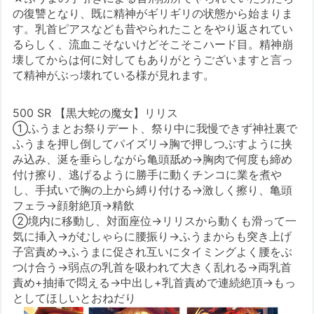
の復讐となり、既に精神がギリギリの状態から始まりま
す。乳首ピアスなども昔やられたことをやり返されてい
るらしく、流血こそないけどそこそこハード目。精神崩
壊してからは何に対してもありがとうございますと言っ
て精神がぶっ壊れている様が見れます。
500 SR 【黒大蛇の魔女】リリス
①ふうまとお祭りデート、祭り中に我慢できず神社裏で
ふうまを押し倒してパイズリ→胸で押しつぶすように挟
み込み、涎を垂らしながら亀頭舐め→胸肉で何度も締め
付け擦り、逃げるように勝手に動くチンコに業を煮や
し、手拭いで胸の上から縛り付ける→激しく擦り、亀頭
フェラ→顔射絶頂→精飲
②境内に移動し、対面座位→リリスから動くも滑って一
気に挿入→がむしゃらに腰振り→ふうまからも突き上げ
子宮責め→ふうまに促され互いにタイミングよく腰をぶ
つけ合う→弱点の乳首を吸われて大きく乱れる→両乳首
責め+抽挿で悶える→中出し+乳首責めで連続絶頂→もっ
としてほしいとおねだり