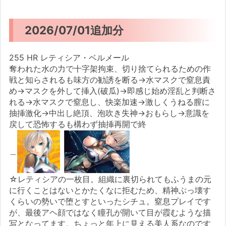
2026/07/01追加分
255 HR レティシア・ベルメール
奪われた水の力で十字架拘束、切り捨てられるための作
戦と知らされるも味方の勧誘を断る→水マスクで窒息責
め→マスクを外して挿入(破瓜)→即感じ始め淫乱と判断さ
れる→水マスクで窒息し、快楽加速→激しくうねる膣に
抽挿激化→中出し絶頂、泡吹き失神→おもらし→意識を
戻して恐怖するも構わず抽挿再開で終
＿
☆レティシアの一枚目。組織に裏切られてもふうまの元
に行くことはないとかたくなに拒むため、精神ぶっ壊す
くらいの勢いで堕とすといったシチュ。窒息プレイです
が、最後アヘ顔ではなく瞳孔が開いて目が霞むような描
写となってます。ちょっと年上に見える美人系なのです