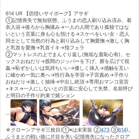
614 UR 【彷徨いサイボーグ】アサギ
①記憶喪失で無知状態、ふうまの恋人刷り込み済み、着
衣入浴→後ろから胸揉み→一人の人間であり孤独ではな
いという言葉に身も心も預ける→スケベをいい女・恋人
同士として当然の行為と刷り込みして胸愛撫→激しく胸
と乳首を愛撫→乳首イキ→指フェラ
②マットレスの上でまんぐり返し(無垢な羞恥心有)、セ
ックスおねだり→股間のジッパーを下げ、膣を広げて視
姦→恥ずかしいは気持ちいい→優しく挿入→感触を互い
に確かめ一気に奥へ→性行為を学習→子宮責め→子作り
おねだり→激しく抽挿→中出し絶頂→専用おマンコ宣言
+キス→一人にしないとの言葉に安心して失禁、名前呼び
と明日の子作り約束で嬉ション
＿
☆クローンアサギ三枚目(①※は未実装 ②
473
③
614
)。
ふうまとの戦い後に片目を失い記憶喪失になったクロア