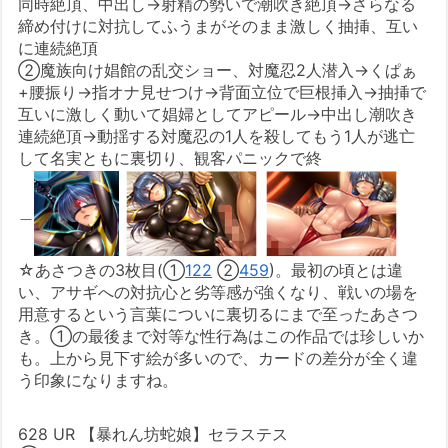
同時絶頂、中出し→射精の勢いで潮吹き絶頂→さらなる
締め付けに対抗してふうまがそのまま激しく抽挿、互い
に連続絶頂
②魔族向け娼館の乱交ショー、対魔忍2人潜入→くぱぁ
+腰振り→指オナ見せつけ→背面立位で巨根挿入→抽挿で
互いに激しく動いて娼婦としてアピール→中出し潮吹き
連続絶頂→動揺する対魔忍の1人を殺してもう1人が逃亡
して名実ともに裏切り、観客パニックで終
＿
☆あさつきの3枚目(①
122
②
459
)。最初の頃とは違
い、アサギへの対抗心と劣等感が強くなり、戦いの場を
用意するという言葉についに裏切るにまで至ったあさつ
き。①の最後まで対等な性行為はこの作品では珍しいか
も。上から見下す絵が多いので、カードの差分が全く違
う印象になりますね。
628 UR 【暴れん坊蛇娘】セラステス