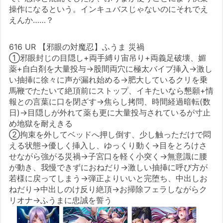
操作になるという。インキュバスじゃないのにそれでえ
えんか……？
616 UR 【邪眼の対魔忍】ふうま 災禍
①邪眼封じの目隠し+両手縛り宙吊り+両義足破壊、媚
薬+自白剤を大量投与→股間両穴に極太バイブ挿入→激し
い抽挿に徐々に声が漏れ始める→肥大しているクリを乗
馬鞭でたたいて絶頂前にストップ、イキたいなら懇願+情
報との言葉に口を閉ざす→焦らし拷問、時間経過暗転(数
日)→目隠しが外れて薬も更に大量投与されているが寸止
め地獄を耐えきる
②拘束を外してベッドへ押し倒す、少し触っただけで悶
える状態→優しく挿入し、ゆっくり動く→目をとろけさ
せながら強がる災禍→子宮口を軽く小突く→無意識に腰
が動き、我慢できずにおねだり→激しい抽挿に呼び方が
若様に戻ってしまう→弾正よりいいと完堕ち、中出しお
ねだり→中出しのけ反り絶頂→お掃除フェラしながらク
リオナ→ふうまに忠誠を誓う