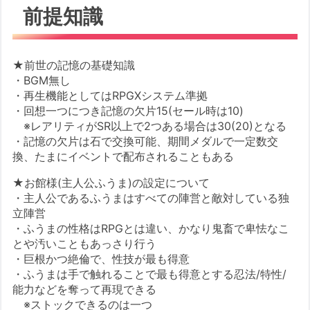
前提知識
★前世の記憶の基礎知識
・BGM無し
・再生機能としてはRPGXシステム準拠
・回想一つにつき記憶の欠片15(セール時は10)
※レアリティがSR以上で2つある場合は30(20)となる
・記憶の欠片は石で交換可能、期間メダルで一定数交
換、たまにイベントで配布されることもある
★お館様(主人公ふうま)の設定について
・主人公であるふうまはすべての陣営と敵対している独
立陣営
・ふうまの性格はRPGとは違い、かなり鬼畜で卑怯なこ
とや汚いこともあっさり行う
・巨根かつ絶倫で、性技が最も得意
・ふうまは手で触れることで最も得意とする忍法/特性/
能力などを奪って再現できる
※ストックできるのは一つ