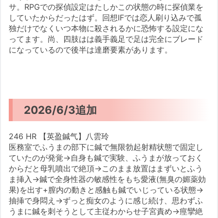
サ。RPGでの探偵設定はたしかこの状態の時に探偵業を
していたからだったはず。回想IFでは恋人刷り込みで孤
独だけでなくいつ本物に殺されるかに恐怖する設定にな
ってます。尚、四肢はは義手義足で足は完全にブレード
になっているので後半は達磨要素があります。
2026/6/3追加
246 HR 【英盈鍼气】八雲玲
医務室でふうまの部下に鍼で無限勃起射精状態で固定し
ていたのが発覚→自身も鍼で実験、ふうまが放っておく
からだと母乳噴出で絶頂→このまま放置はまずいとふう
ま挿入→鍼で全身性器の敏感性をもち愛液(無臭の媚薬効
果)を出す+膣内の動きと感触も鍼でいじっている状態→
抽挿で身悶え→ずっと痴女のように感じ続け、思わずふ
うまに鍼を刺そうとして主従わからせ子宮責め→痙攣絶