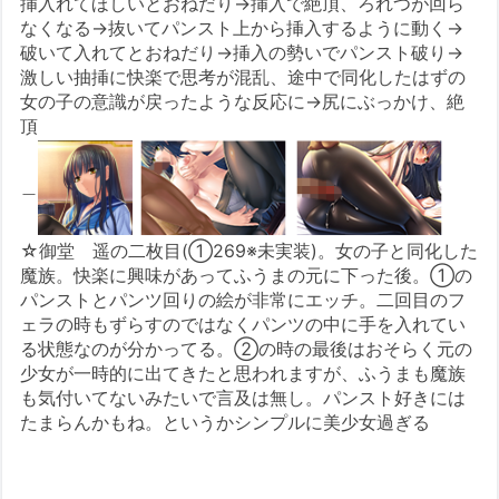
挿入れてほしいとおねだり→挿入で絶頂、ろれつが回ら
なくなる→抜いてパンスト上から挿入するように動く→
破いて入れてとおねだり→挿入の勢いでパンスト破り→
激しい抽挿に快楽で思考が混乱、途中で同化したはずの
女の子の意識が戻ったような反応に→尻にぶっかけ、絶
頂
＿
☆御堂 遥の二枚目(①269※未実装)。女の子と同化した
魔族。快楽に興味があってふうまの元に下った後。①の
パンストとパンツ回りの絵が非常にエッチ。二回目のフ
ェラの時もずらすのではなくパンツの中に手を入れてい
る状態なのが分かってる。②の時の最後はおそらく元の
少女が一時的に出てきたと思われますが、ふうまも魔族
も気付いてないみたいで言及は無し。パンスト好きには
たまらんかもね。というかシンプルに美少女過ぎる