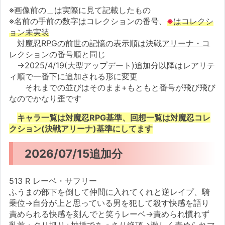
※画像前の＿は実際に見て記載したもの
※名前の手前の数字はコレクションの番号、
※
はコレクシ
ョン未実装
対魔忍RPGの前世の記憶の表示順は決戦アリーナ・コ
レクションの番号順と同じ
→2025/4/19(大型アップデート)追加分以降はレアリテ
ィ順で一番下に追加される形に変更
それまでの並びはそのまま+もともと番号が飛び飛び
なのでかなり歪です
キャラ一覧は対魔忍RPG基準、回想一覧は対魔忍コレ
クション(決戦アリーナ)基準にしてます
2026/07/15追加分
513 R レーベ・サフリー
ふうまの部下を倒して仲間に入れてくれと逆レイプ、騎
乗位→自分が上と思っている男を犯して殺す快感を語り
責められる快感を刻んでと笑うレーベ→責められ慣れず
乳首・クリ抓り+抽挿であっさり絶頂→激しく責められマ