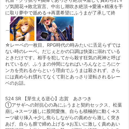
ゾ気開花→敗北宣言、中出し潮吹き絶頂→愛液+精液を手
に取り夢中で舐める→再選希望にふうまが了承して終
＿
☆レーベの一枚目。RPG時代の時みたいに舌足らずでは
ない時のレーベ。だじぇとかの口調は快楽に溺れている
ときだけです。相手を犯してから殺す狂気の死神と呼ば
れているが、ふうまの仲間になればいろんなところにケ
ンカを売れるからという理由でふうまは殺されず、さら
には責められ慣れてなくて割とあっさり逆転されるレー
ベのお話。
524 SR 【芽生える逆心】志賀 あさつき
①アサギへの対抗心の為にふうまと契約セックス、松葉
崩し→スーツ越しに股間愛撫、自らも積極的に動く→ス
ーツ破り挿入→少し焦らしながらの責めから激しく突き
あげ、自らも膣で締め上げる→お互いに激しく責めあい