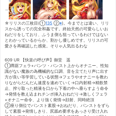
＿
☆リリスの三枚目(①
135
②
※
)。今までとは違い、リリ
スから誘っての完全和姦です。終始天然の可愛らしいお
ねだりをしており、ふうま側も狙っているわけではない
とわかっているからか、割かし優しめです。リリスの可
愛さを再確認した感覚。そりゃ人気出るわな
609 UR 【快楽の呼び声】御堂 遥
①蹲踞フェラ+パンツ・パンスト上からオナニー、性知
識がない魔族の為機械的な口調、音を立てたり声に出す
方が良い等学習している状態→フェラやオナニーを教わ
りながらだんだん速度を速めていく→口内射精→精飲禁
止、搾り取った精液を口から下着の中へ垂らすよう命令
→発情を教え込まれチンポ挿入おねだり→激しくフェラ
+オナニー命令、より強く発情→顔射、同時絶頂
②座り側位でパンスト素股→おねだり、パンストをずら
して素股→発情しきり、尻舐め要求をあっさり受け入れ