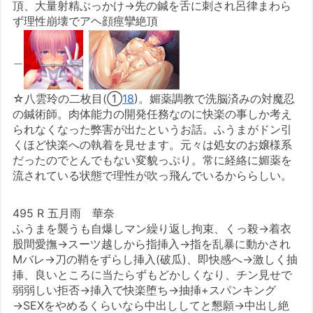
頂、大量射精ぶっかけ→先の鍼を舌に刺され呂律まわら
ず理性崩壊でアヘ顔痙攣絶頂
＿
☆八雲玲の二枚目(①
18
)。媚薬調教で洗脳済みの対魔忍
の鍼術師。肉体能力の開発任務なのに快楽の事しか考え
られなくなった弊害が出たというお話。ふうまがドン引
くほど快楽への執着を見せます。元々は処女のお嬢様系
だったのでとんでもない変貌っぷり。常に経絡に媚薬を
流されている状態で理性が吹っ飛んでいるかららしい。
495 R 五月雨 華奈
ふうまを襲うも自爆しマン繰り返し拘束、くっ殺→着衣
股間愛撫→スーツ越しから指挿入→指を乱暴に動かされ
Mバレ→刀の鞘をずらし挿入(破瓜)、即快感へ→激しく抽
挿、良いところに当たらずもどかしくなり、チン見せで
弱弱しい拒否→挿入で快楽堕ち→抽挿+スパンキング
→SEXをやめるくらいなら中出ししてと懇願→中出し絶