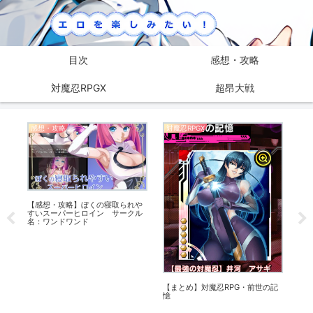
目次
感想・攻略
対魔忍RPGX
超昂大戦
感想・攻略
対魔忍RPGX
感
舎の
【感想・攻略】ぼくの寝取られや
【感
すいスーパーヒロイン サークル
険
名：ワンドワンド
【まとめ】対魔忍RPG・前世の記
憶