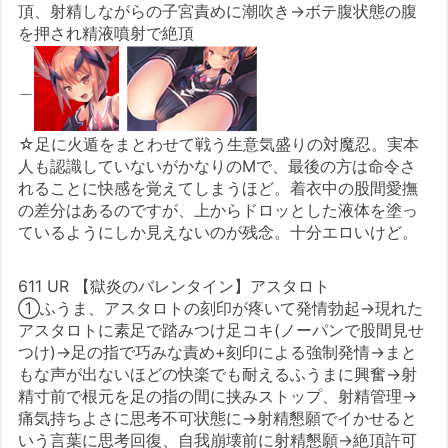
頂、射精しながらの子宮責めに潮吹き→ボテ腹状態の腹
を押され精液噴射で絶頂
＿
☆足に火遁をまとわせて戦う生意気盛りの対魔忍。実本
人も認識していないがかなりのMで、最後の方は命令さ
れることに快感を覚えてしまうほど。着衣中の股間愛撫
の差分はあるのですが、上からドロッとした液体を塗っ
ているようにしか見えないのが残念。十分エロいけど。
611 UR 【獄炎のバレンタイン】アスタロト
①ふうま、アスタロトの刻印が疼いて発情勃起→現れた
アスタロトに素足で踏みつけ足コキ(ノーパンで股間見せ
つけ)→足の指で巧みな責め+刻印による強制発情→まと
もな声が出ないほどの快楽でも耐えるふうまに興奮→射
精寸前で根元を足の指の間に挟みストップ、射精管理→
痛気持ちよさに思考不可状態に→射精懇願でイかせると
いう言葉に思考回復、自我崩壊前に射精懇願→絶頂許可