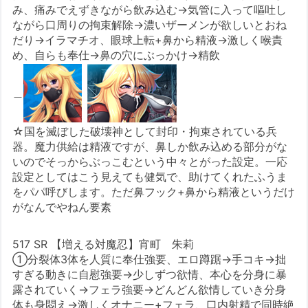
み、痛みでえずきながら飲み込む→気管に入って嘔吐し
ながら口周りの拘束解除→濃いザーメンが欲しいとおね
だり→イラマチオ、眼球上転+鼻から精液→激しく喉責
め、自らも奉仕→鼻の穴にぶっかけ→精飲
＿
☆国を滅ぼした破壊神として封印・拘束されている兵
器。魔力供給は精液ですが、鼻しか飲み込める部分がな
いのでそっからぶっこむという中々とがった設定。一応
設定としてはこう見えても健気で、助けてくれたふうま
をパパ呼びします。ただ鼻フック+鼻から精液というだけ
がなんでやねん要素
517 SR 【増える対魔忍】宵町 朱莉
①分裂体3体を人質に奉仕強要、エロ蹲踞→手コキ→拙
すぎる動きに自慰強要→少しずつ欲情、本心を分身に暴
露されていく→フェラ強要→どんどん欲情していき分身
体も身悶え→激しくオナニー+フェラ、口内射精で同時絶