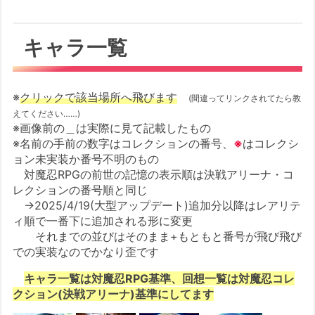
キャラ一覧
※
クリックで該当場所へ飛びます
(
間違ってリンクされてたら教
えてください……
)
※画像前の＿は実際に見て記載したもの
※名前の手前の数字はコレクションの番号、
※
はコレクシ
ョン未実装か番号不明のもの
対魔忍RPGの前世の記憶の表示順は決戦アリーナ・コ
レクションの番号順と同じ
→2025/4/19(大型アップデート)追加分以降はレアリテ
ィ順で一番下に追加される形に変更
それまでの並びはそのまま+もともと番号が飛び飛び
での実装なのでかなり歪です
キャラ一覧は対魔忍RPG基準、回想一覧は対魔忍コレ
クション(決戦アリーナ)基準にしてます