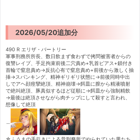
2026/05/20追加分
490 R エリザ・バートリー
軍事刑務所所長、数日飲まず食わずで拷問被害者からの
復讐レイプ、手足拘束前後二穴責め+乳首ピアス+鎖付き
首輪で窒息責め→反抗心有で窒息責め+前後から激しく抽
挿→スパンキング、精神ギリギリ状態に→前後同時中出
しでアヘ顔痙攣絶頂、精神崩壊→餌皿に膣から精液噴射
で絶叫絶頂、豚真似するほど従順に→餌皿から強制精飲
→最後は絶頂させながら肉チップにして殺すと言われ、
想像して絶頂
＿
☆ふうまの手引きによる昔刑務所でやられていた男たち