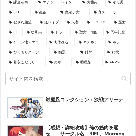
課金考察
エナジードレイン
丸呑み
キモ男
SLG
蟲姦
魔法少女
良ストーリー
犯され願望
逆レイプ
人妻
ドロドロ
巫女
SF
幼馴染
ドット
聖女・僧侶
周年記念
ゲーム性＞エロ
肉体改造
ネチネチ
ホラー
ぴっちりスーツ
痴漢
姉妹
精飲
着衣こだわり
売春
睡眠姦
ARPG
対魔忍コレクション：決戦アリーナ
【感想・詳細攻略】俺の筋肉を返
せ！ サークル名：BIEL、Morning