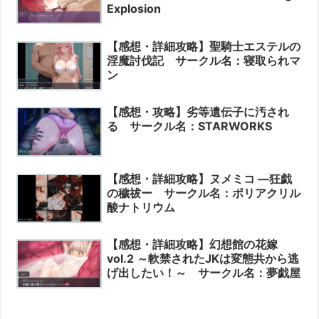
Explosion
【感想・詳細攻略】聖騎士エステルの
淫魔討伐記 サークル名：寝取られマ
ン
【感想・攻略】劣等遺伝子に汚され
る サークル名：STARWORKS
【感想・詳細攻略】ヌメミコ ―狂戯
の穢祓ー サークル名：ポリアクリル
酸ナトリウム
【感想・詳細攻略】幻想館の花嫁
vol.2 ～軟禁されたJKは変態共から逃
げ出したい！～ サークル名：夢戯屋