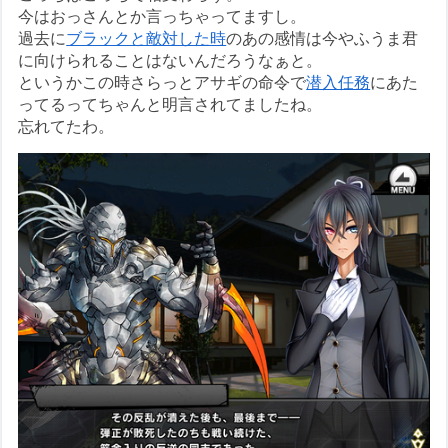
今はおっさんとか言っちゃってますし。
過去に
ブラックと敵対した時
のあの感情は今やふうま君
に向けられることはないんだろうなぁと。
というかこの時さらっとアサギの命令で
潜入任務
にあた
ってるってちゃんと明言されてましたね。
忘れてたわ。