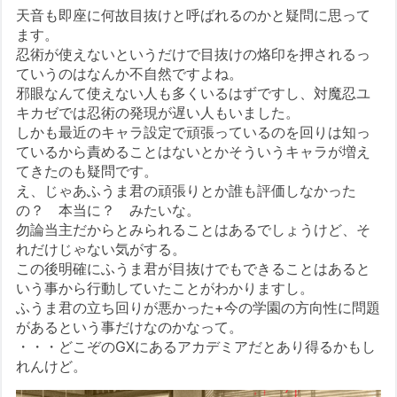
天音も即座に何故目抜けと呼ばれるのかと疑問に思って
ます。
忍術が使えないというだけで目抜けの烙印を押されるっ
ていうのはなんか不自然ですよね。
邪眼なんて使えない人も多くいるはずですし、対魔忍ユ
キカゼでは忍術の発現が遅い人もいました。
しかも最近のキャラ設定で頑張っているのを回りは知っ
ているから責めることはないとかそういうキャラが増え
てきたのも疑問です。
え、じゃあふうま君の頑張りとか誰も評価しなかった
の？ 本当に？ みたいな。
勿論当主だからとみられることはあるでしょうけど、そ
れだけじゃない気がする。
この後明確にふうま君が目抜けでもできることはあると
いう事から行動していたことがわかりますし。
ふうま君の立ち回りが悪かった+今の学園の方向性に問題
があるという事だけなのかなって。
・・・どこぞのGXにあるアカデミアだとあり得るかもし
れんけど。