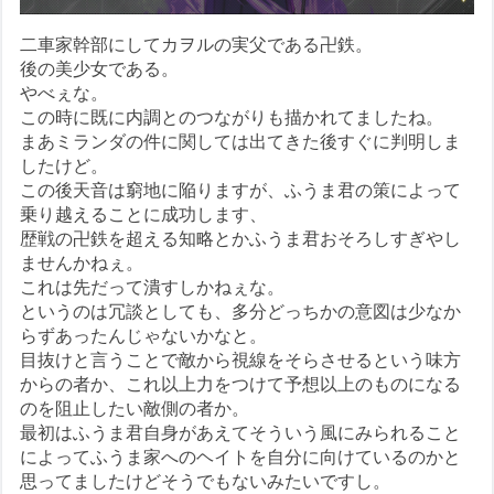
二車家幹部にしてカヲルの実父である卍鉄。
後の美少女である。
やべぇな。
この時に既に内調とのつながりも描かれてましたね。
まあミランダの件に関しては出てきた後すぐに判明しま
したけど。
この後天音は窮地に陥りますが、ふうま君の策によって
乗り越えることに成功します、
歴戦の卍鉄を超える知略とかふうま君おそろしすぎやし
ませんかねぇ。
これは先だって潰すしかねぇな。
というのは冗談としても、多分どっちかの意図は少なか
らずあったんじゃないかなと。
目抜けと言うことで敵から視線をそらさせるという味方
からの者か、これ以上力をつけて予想以上のものになる
のを阻止したい敵側の者か。
最初はふうま君自身があえてそういう風にみられること
によってふうま家へのヘイトを自分に向けているのかと
思ってましたけどそうでもないみたいですし。