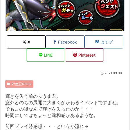
X
Facebook
はてブ
LINE
Pinterest
2021.03.08
対魔忍RPGX
輝きを失う前のふうま君。
意外とのちの展開に大きくかかわるイベントですよね。
でもこの後なんで輝きを失ったのか・・・
時間にしてはちょっと違和感があるような。
前回プレイ時感想・・・というか流れ→