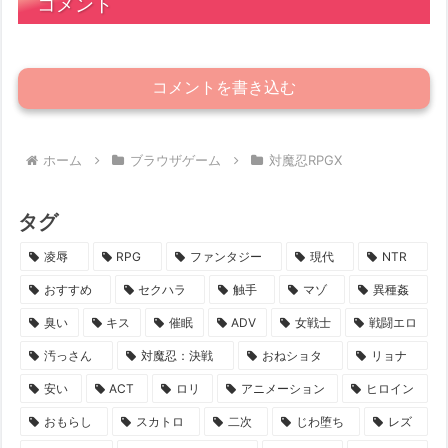
コメント
コメントを書き込む
ホーム
ブラウザゲーム
対魔忍RPGX
タグ
凌辱
RPG
ファンタジー
現代
NTR
おすすめ
セクハラ
触手
マゾ
異種姦
臭い
キス
催眠
ADV
女戦士
戦闘エロ
汚っさん
対魔忍：決戦
おねショタ
リョナ
安い
ACT
ロリ
アニメーション
ヒロイン
おもらし
スカトロ
二次
じわ堕ち
レズ