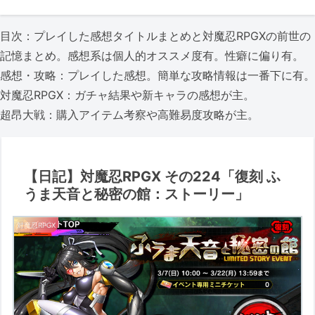
目次：プレイした感想タイトルまとめと対魔忍RPGXの前世の
記憶まとめ。感想系は個人的オススメ度有。性癖に偏り有。
感想・攻略：プレイした感想。簡単な攻略情報は一番下に有。
対魔忍RPGX：ガチャ結果や新キャラの感想が主。
超昂大戦：購入アイテム考察や高難易度攻略が主。
【日記】対魔忍RPGX その224「復刻 ふ
うま天音と秘密の館：ストーリー」
対魔忍RPGX