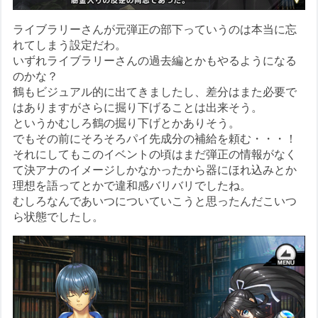
ライブラリーさんが元弾正の部下っていうのは本当に忘
れてしまう設定だわ。
いずれライブラリーさんの過去編とかもやるようになる
のかな？
鶴もビジュアル的に出てきましたし、差分はまた必要で
はありますがさらに掘り下げることは出来そう。
というかむしろ鶴の掘り下げとかありそう。
でもその前にそろそろパイ先成分の補給を頼む・・・！
それにしてもこのイベントの頃はまだ弾正の情報がなく
て決アナのイメージしかなかったから器にほれ込みとか
理想を語ってとかで違和感バリバリでしたね。
むしろなんであいつについていこうと思ったんだこいつ
ら状態でしたし。