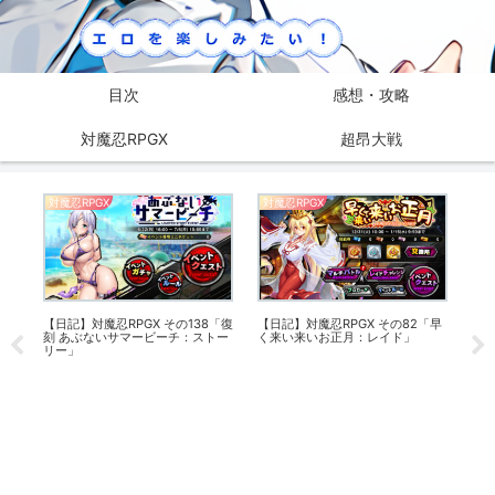
目次
感想・攻略
対魔忍RPGX
超昂大戦
対魔忍RPGX
対魔忍RPGX
感
ル
【日記】対魔忍RPGX その138「復
【日記】対魔忍RPGX その82「早
【
刻 あぶないサマービーチ：ストー
く来い来いお正月：レイド」
(日
リー」