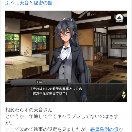
ふうま天音と秘密の館
相変わらずの天音さん。
というか一年通して全くキャラブレしてないのはさす
が。
ここで改めて執事の設定を見ましたが、
悪鬼羅刹の頃
か