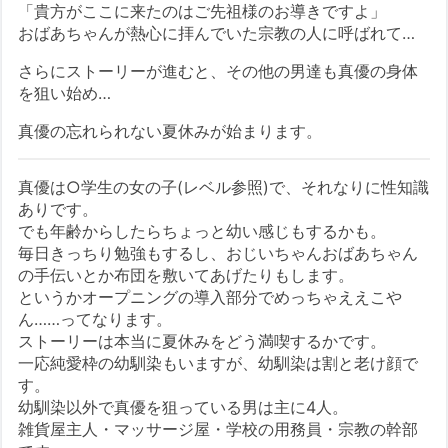
「貴方がここに来たのはご先祖様のお導きですよ」
おばあちゃんが熱心に拝んでいた宗教の人に呼ばれて…
さらにストーリーが進むと、その他の男達も真優の身体
を狙い始め…
真優の忘れられない夏休みが始まります。
真優は○学生の女の子(レベル参照)で、それなりに性知識
ありです。
でも年齢からしたらちょっと幼い感じもするかも。
毎日きっちり勉強もするし、おじいちゃんおばあちゃん
の手伝いとか布団を敷いてあげたりもします。
というかオープニングの導入部分でめっちゃええこや
ん……ってなります。
ストーリーは本当に夏休みをどう満喫するかです。
一応純愛枠の幼馴染もいますが、幼馴染は割と老け顔で
す。
幼馴染以外で真優を狙っている男は主に4人。
雑貨屋主人・マッサージ屋・学校の用務員・宗教の幹部