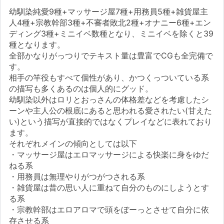
幼馴染純愛9種+マッサージ屋7種+用務員5種+雑貨屋主
人4種+宗教幹部3種+不審者敗北2種+オナニー6種+エン
ディング3種+ミニイベ数種となり、ミニイベを除くと39
種となります。
全部かなりがっつりでテキスト量は豊富でCGも全完備で
す。
相手の竿役もすべて個性があり、かつくっついている系
の描写も多くあるのは個人的にグッド。
幼馴染以外はロリとおっさんの体格差などを考慮したシ
ーンや主人公の根底にあると思われる愛されたい(甘えた
い)という描写が直接的ではなくプレイなどに表れており
ます。
それぞれメインの傾向としては以下
・マッサージ屋はエロマッサージによる快楽に身をゆだ
ねる系
・用務員は無理やりがつがつされる系
・雑貨屋は昔の思い人に重ねて自分のものにしようとす
る系
・宗教幹部はエロアロマで頭をぼーっとさせて自分に依
存させる系