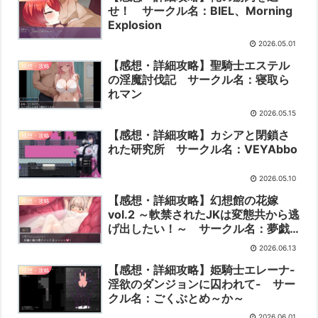
せ！ サークル名：BIEL、Morning
Explosion
2026.05.01
【感想・詳細攻略】聖騎士エステル
感想・攻略
の淫魔討伐記 サークル名：寝取ら
れマン
2026.05.15
【感想・詳細攻略】カシアと閉鎖さ
感想・攻略
れた研究所 サークル名：VEYAbbo
2026.05.10
【感想・詳細攻略】幻想館の花嫁
感想・攻略
vol.2 ～軟禁されたJKは変態共から逃
げ出したい！～ サークル名：夢戯
屋
2026.06.13
【感想・詳細攻略】姫騎士エレーナ-
感想・攻略
淫欲のダンジョンに囚われて- サー
クル名：ごくぶとめ～か～
2026.06.01