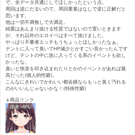
で、全データ共通にしてほしかったという点。
周回は逆にだるいので、周回要素はなしで逆に正解だと
思います。
他は一切不満無しで大満足。
純愛はあんまり抜ける性質ではないので置いときます
が、それ以外のエロイベはすべて抜けました。
やっぱり不審者エッチもうちょっとほしかったなぁ。
テントに入って臭いでHP減少とかすごい良かったんです
けど、テントの中に急に入ってくる系のイベントも欲し
かったな。
臭いと快楽を叩き込まれたりとかのイベントがあれば最
高だった(個人的性癖)。
こんなにきれいでかわいい都会娘ならもっと臭く汚れる
のがいいんじゃないかな！(特殊性癖)
↓商品リンク