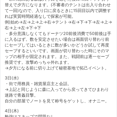
替えで夕方になります。(不審者のテントは出入り合わせ
て一回)なので、入り口に戻るときに15回目以内で調整す
れば実質時間経過なしで探索が可能。
例)始め→左→上→上→右→テント→右→下→下→左→上→
右→上→左→下→下
・多分意識しなくてもドーナツ20前後消費で50前後は手
に入るはず。数を安定させたい場合は画面切り替わり前
にセーブしてはいるときに数が多いかどうか試して再度
セーブするといいです。画面が切り替わった時にそのマ
ップの相手が固定されます。また、戦闘前は逐一セーブ
推奨です。攻撃めっちゃ外れます。
→夕方になる前に切り上げて秘密基地で拓己イベント。
3日(水)
・街で用務員・雑貨屋店主と会話。
→上記と同じように森に入ってから戻ってきてひまわり
迷路で青姦目撃。
自分の部屋でノートを見て称号をゲットし、オナニー。
4日(木)
勉強はスキップで問題なし。