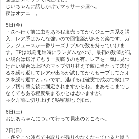
じいちゃんに話しかけてマッサージ屋へ。
夜はオナニー。
5日(金)
・森へ行く前に虫をある程度売ってからジュース系を購
入。レア系はみんな強いので回復薬があると楽です。ガ
ラナジュースが一番リーズナブルで数を持っていけま
す。TPは戦闘開始時にランダムなので、最初の数値が低
い場合は逃げてもう一度戦うのも有。レアを一気に見つ
けたい場合は上記のマップ切り替えで敵に当たって逃げ
るを繰り返してレアが出るか試してからセーブしてたオ
スを繰り返すといいです。逃げるは確実で成功で敵はマ
ップ切り替え後に固定されますからね。まあそこまでし
なくてもある程度集まるかとは思いますが。
→夕方前に切り上げて秘密基地で拓己。
6日(土)
おばあちゃんについて行って貝出のところへ。
7日(日)
・多分この時点で虫取りが残り少なくなっていると思う