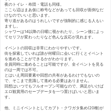
夜のトイレ・布団・電話も同様。
ここら辺はまあ仮に称号などがあっても回収が面倒なだ
けなのでいいと思います。
寄り道があるのはうれしいですが強制的に感じる人もい
ますし。
シャワーは14以降の日曜に覗かれたり、シーン後によっ
てセリフが変わったりなど色んな反応が見れます。
イベントの回収は非常にわかりやすいです。
街を探索していれば誰が何曜日に会いに行くとイベント
を進めることができるかがわかります。
全員同時に進めることは可能ですが、全イベントを見る
のは一周では不可。
とはいえ周回要素や回想の共有があるわけでもないの
で、そこまで意識して進める必要はありません。
回想はいつでもフルオープン可能なので、満足がいけば
エロ観賞用のセーブデータを一つ置けばいいと思いま
す。
他、ミニイベントとしてカブト・クワガタ集め(20種)が