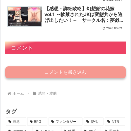
【感想・詳細攻略】幻想館の花嫁
感想・攻略
vol.1 ～軟禁されたJKは変態共から逃
げ出したい！～ サークル名：夢戯
屋
2026.06.09
コメント
コメントを書き込む
ホーム
感想・攻略
タグ
凌辱
RPG
ファンタジー
現代
NTR