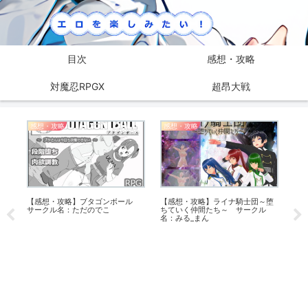
目次
感想・攻略
対魔忍RPGX
超昂大戦
感想・攻略
感想・攻略
対魔
と
【感想・攻略】ブタゴンボール
【感想・攻略】ライナ騎士団～堕
【日
色
サークル名：ただのでこ
ちていく仲間たち～ サークル
33
名：みる_まん