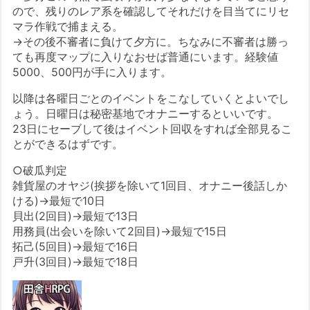
ので、残りのレア系を確認してそれだけを目当てにリセ
マラ作戦で捕まえる。
→その後不審者に負けて夕方に。ちなみに不審者は勝っ
ても再度マップに入りなおせば普通にいます。経験値
5000、500円が手に入ります。
以降は各曜日ごとのイベントをこなしていくとよいでし
ょう。日曜日は秘密基地でオナニーするといいです。
23日にセーブして後はイベント回収をすれば全部見るこ
とができるはずです。
○破瓜判定
雑貨屋のオヤジ(挨拶を除いて1回目、オナニー後話しか
ける)→最短で10日
貝出(2回目)→最短で13日
用務員(出会いを除いて2回目)→最短で15日
拓己(5回目)→最短で16日
戸升(3回目)→最短で18日