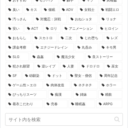
おすすめ
セクハラ
触手
マゾ
異種姦
臭い
キス
催眠
ADV
女戦士
戦闘エロ
汚っさん
対魔忍：決戦
おねショタ
リョナ
安い
ACT
ロリ
アニメーション
ヒロイン
おもらし
スカトロ
二次
じわ堕ち
レズ
課金考察
エナジードレイン
丸呑み
キモ男
SLG
蟲姦
魔法少女
良ストーリー
犯され願望
逆レイプ
人妻
ドロドロ
巫女
SF
幼馴染
ドット
聖女・僧侶
周年記念
ゲーム性＞エロ
肉体改造
ネチネチ
ホラー
ぴっちりスーツ
痴漢
姉妹
精飲
着衣こだわり
売春
睡眠姦
ARPG