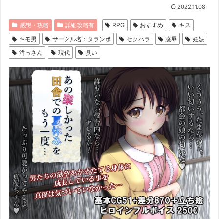
2022.11.08
感想・攻略
詳細攻略有
RPG
おすすめ
キス
キモ男
サークル名：タランボ
セクハラ
凌辱
妊娠
汚っさん
現代
臭い