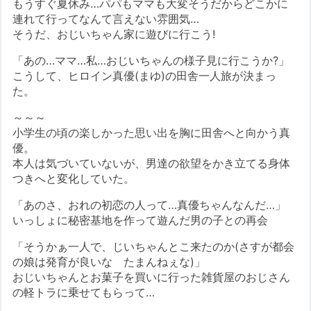
もうすぐ夏休み…パパもママも大変そうだからどこかに
連れて行ってなんて言えない雰囲気…
そうだ、おじいちゃん家に遊びに行こう!
「あの…ママ…私…おじいちゃんの様子見に行こうか?」
こうして、ヒロイン真優(まゆ)の田舎一人旅が決まっ
た。
～～～
小学生の頃の楽しかった思い出を胸に田舎へと向かう真
優。
本人は気づいていないが、男達の欲望をかき立てる身体
つきへと変化していた。
「あのさ、おれの初恋の人って…真優ちゃんなんだ…」
いっしょに秘密基地を作って遊んだ男の子との再会
「そうかぁ一人で、じいちゃんとこ来たのか(さすが都会
の娘は発育が良いな たまんねぇな)」
おじいちゃんとお菓子を買いに行った雑貨屋のおじさん
の軽トラに乗せてもらって…