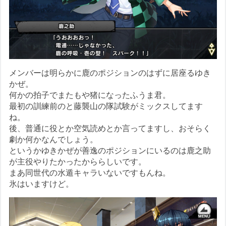
メンバーは明らかに鹿のポジションのはずに居座るゆき
かぜ。
何かの拍子でまたもや猪になったふうま君。
最初の訓練前のと藤襲山の隊試験がミックスしてます
ね。
後、普通に役とか空気読めとか言ってますし、おそらく
劇か何かなんでしょう。
というかゆきかぜが善逸のポジションにいるのは鹿之助
が主役やりたかったかららしいです。
まあ同世代の水遁キャラいないですもんね。
氷はいますけど。