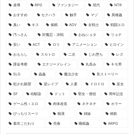
凌辱
RPG
ファンタジー
現代
NTR
おすすめ
セクハラ
触手
マゾ
異種姦
臭い
キス
催眠
ADV
女戦士
戦闘エロ
汚っさん
対魔忍：決戦
おねショタ
リョナ
安い
ACT
ロリ
アニメーション
ヒロイン
おもらし
スカトロ
二次
じわ堕ち
レズ
課金考察
エナジードレイン
丸呑み
キモ男
SLG
蟲姦
魔法少女
良ストーリー
犯され願望
逆レイプ
人妻
ドロドロ
巫女
SF
幼馴染
ドット
聖女・僧侶
周年記念
ゲーム性＞エロ
肉体改造
ネチネチ
ホラー
ぴっちりスーツ
痴漢
姉妹
精飲
着衣こだわり
売春
睡眠姦
ARPG