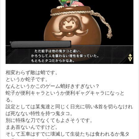
相変わらず敵は蛸です。
というか蛇子です。
なんというかこのゲーム蛸好きすぎない？
蛇子が便利キャラというか便利ギャグキャラになっと
る。
設定としては某鬼達と同じく日光に弱い&首を切らなけれ
ば死なない特性を持つ鬼タコ。
別に特殊な刀でなくてもよさそうです。
まあ首ないんですけど。
そして五車はすでに壊滅して生徒たちは食われるか鬼タ