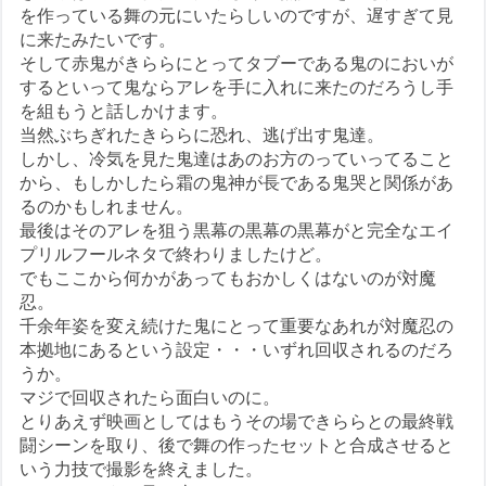
を作っている舞の元にいたらしいのですが、遅すぎて見
に来たみたいです。
そして赤鬼がきららにとってタブーである鬼のにおいが
するといって鬼ならアレを手に入れに来たのだろうし手
を組もうと話しかけます。
当然ぶちぎれたきららに恐れ、逃げ出す鬼達。
しかし、冷気を見た鬼達はあのお方のっていってること
から、もしかしたら霜の鬼神が長である鬼哭と関係があ
るのかもしれません。
最後はそのアレを狙う黒幕の黒幕の黒幕がと完全なエイ
プリルフールネタで終わりましたけど。
でもここから何かがあってもおかしくはないのが対魔
忍。
千余年姿を変え続けた鬼にとって重要なあれが対魔忍の
本拠地にあるという設定・・・いずれ回収されるのだろ
うか。
マジで回収されたら面白いのに。
とりあえず映画としてはもうその場できららとの最終戦
闘シーンを取り、後で舞の作ったセットと合成させると
いう力技で撮影を終えました。