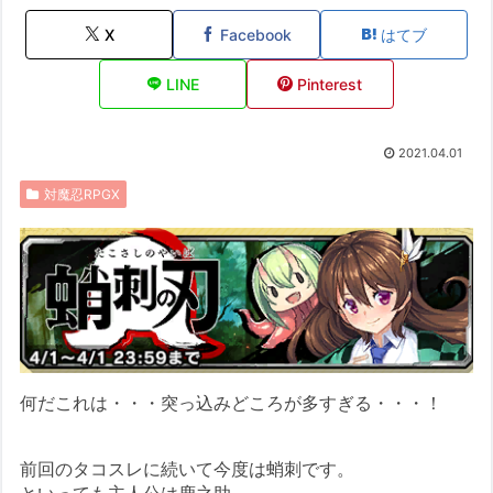
X
Facebook
はてブ
LINE
Pinterest
2021.04.01
対魔忍RPGX
何だこれは・・・突っ込みどころが多すぎる・・・！
前回のタコスレに続いて今度は蛸刺です。