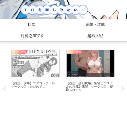
目次
感想・攻略
対魔忍RPGX
超昂大戦
感想・攻略
感想・攻略
対魔
な
【感想・攻略】ブタゴンボール
【感想・詳細攻略】聖騎士エステ
【日
サークル名：ただのでこ
ルの淫魔討伐記 サークル名：寝
32
取られマン
介