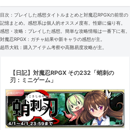
目次：プレイした感想タイトルまとめと対魔忍RPGXの前世の
記憶まとめ。感想系は個人的オススメ度有。性癖に偏り有。
感想・攻略：プレイした感想。簡単な攻略情報は一番下に有。
対魔忍RPGX：ガチャ結果や新キャラの感想が主。
超昂大戦：購入アイテム考察や高難易度攻略が主。
【日記】対魔忍RPGX その232「蛸刺の
刃：ミニゲーム」
対魔忍RPGX