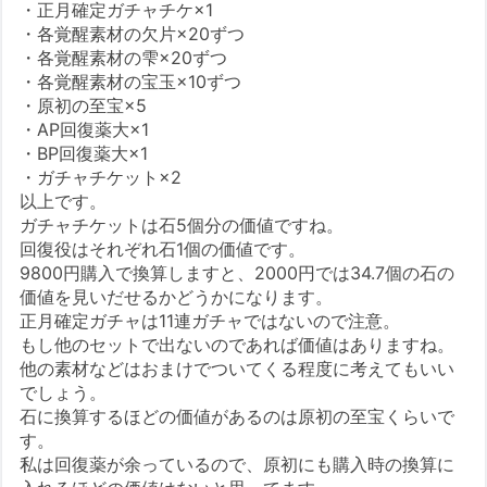
・正月確定ガチャチケ×1
・各覚醒素材の欠片×20ずつ
・各覚醒素材の雫×20ずつ
・各覚醒素材の宝玉×10ずつ
・原初の至宝×5
・AP回復薬大×1
・BP回復薬大×1
・ガチャチケット×2
以上です。
ガチャチケットは石5個分の価値ですね。
回復役はそれぞれ石1個の価値です。
9800円購入で換算しますと、2000円では34.7個の石の
価値を見いだせるかどうかになります。
正月確定ガチャは11連ガチャではないので注意。
もし他のセットで出ないのであれば価値はありますね。
他の素材などはおまけでついてくる程度に考えてもいい
でしょう。
石に換算するほどの価値があるのは原初の至宝くらいで
す。
私は回復薬が余っているので、原初にも購入時の換算に