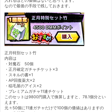
入れるほどの価値はないと思ってます。
なので最後の手段で残しておきます。
正月特別セット竹
内容は
・対魔石 50個
・正月確定ガチャチケット×3
・スキルの書×1
・AP回復薬大×2
・稲毛屋のアイス×2
・プレミアムガチャ11連チケット
このセットは9800円購入で換算しますと、78.1個分とい
えます。
元々50個に11連ガチャだけで100個の価値はありますの