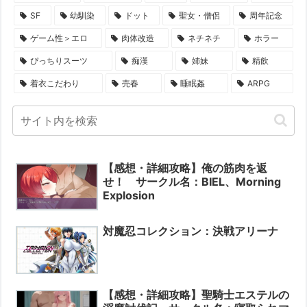
SF
幼馴染
ドット
聖女・僧侶
周年記念
ゲーム性＞エロ
肉体改造
ネチネチ
ホラー
ぴっちりスーツ
痴漢
姉妹
精飲
着衣こだわり
売春
睡眠姦
ARPG
【感想・詳細攻略】俺の筋肉を返
せ！ サークル名：BIEL、Morning
Explosion
対魔忍コレクション：決戦アリーナ
【感想・詳細攻略】聖騎士エステルの