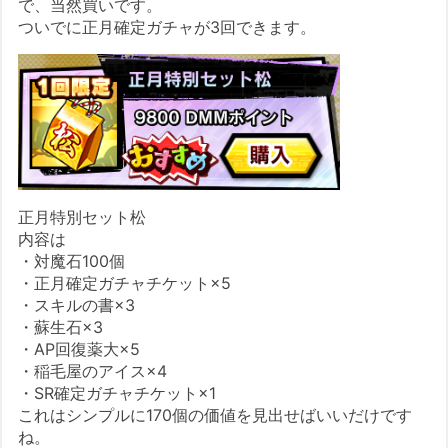
で、当然買いです。
ついでに正月確定ガチャが3回できます。
正月特別セット松
内容は
・対魔石100個
・正月確定ガチャチケット×5
・スキルの書×3
・蘇生石×3
・AP回復薬大×5
・稲毛屋のアイス×4
・SR確定ガチャチケット×1
これはシンプルに170個の価値を見出せばいいだけです
ね。