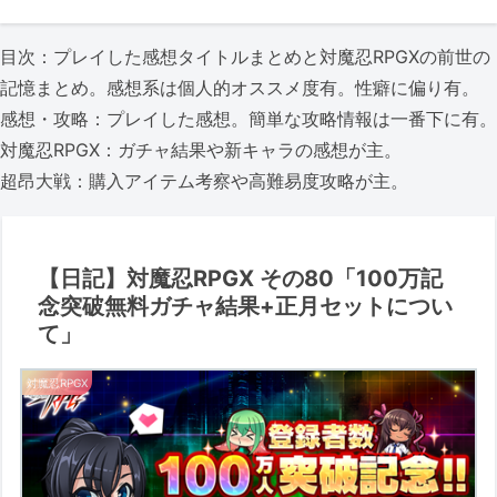
目次：プレイした感想タイトルまとめと対魔忍RPGXの前世の
記憶まとめ。感想系は個人的オススメ度有。性癖に偏り有。
感想・攻略：プレイした感想。簡単な攻略情報は一番下に有。
対魔忍RPGX：ガチャ結果や新キャラの感想が主。
超昂大戦：購入アイテム考察や高難易度攻略が主。
【日記】対魔忍RPGX その80「100万記
念突破無料ガチャ結果+正月セットについ
て」
対魔忍RPGX