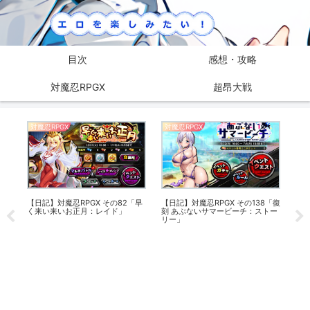
目次
感想・攻略
対魔忍RPGX
超昂大戦
対魔忍RPGX
対魔忍RPGX
対魔
冒
【日記】対魔忍RPGX その82「早
【日記】対魔忍RPGX その138「復
く来い来いお正月：レイド」
刻 あぶないサマービーチ：ストー
リー」
【ま
憶