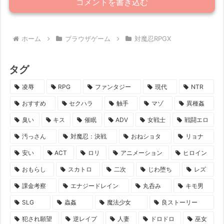
コメントを書き込む
ホーム
ブラウザゲーム
対魔忍RPGX
タグ
凌辱
RPG
ファンタジー
現代
NTR
おすすめ
セクハラ
触手
マゾ
異種姦
臭い
キス
催眠
ADV
女戦士
戦闘エロ
汚っさん
対魔忍：決戦
おねショタ
リョナ
安い
ACT
ロリ
アニメーション
ヒロイン
おもらし
スカトロ
二次
じわ堕ち
レズ
課金考察
エナジードレイン
丸呑み
キモ男
SLG
蟲姦
魔法少女
良ストーリー
犯され願望
逆レイプ
人妻
ドロドロ
巫女