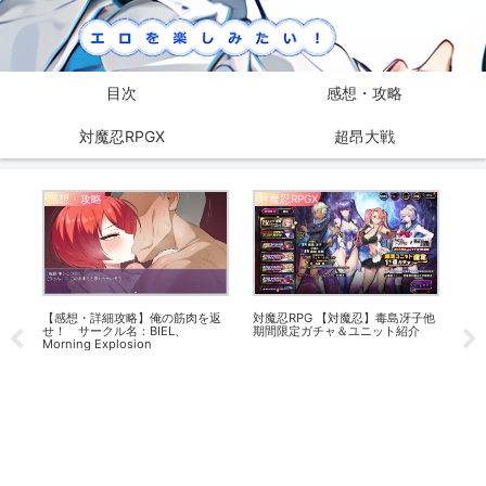
目次
感想・攻略
対魔忍RPGX
超昂大戦
感想・攻略
対魔忍RPGX
感
る」
【感想・詳細攻略】俺の筋肉を返
対魔忍RPG 【対魔忍】毒島冴子他
【
せ！ サークル名：BIEL、
期間限定ガチャ＆ユニット紹介
す
Morning Explosion
名