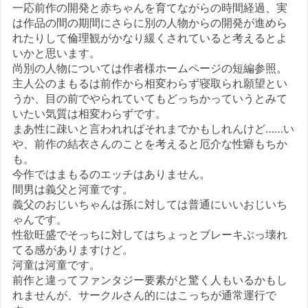
一応前作の開発と赤ちゃんを育てながらの時間経過、実
は作品の間の期間にさらに別の人物からの開発が進めら
れたりして倫理観がかなり緩くされていると考えるとよ
いかと思います。
尚別の人物については作者様ホームページの短編参照。
主人公のまもるは前作から相変わらず寝取られ願望とい
うか、目の前でやられていてもどっちかっていうとみて
いたい気質は相変わらずです。
まあ性に疎いと言われればそれまでかもしれんけど……い
や、前作の結衣さんのことを考えると厄介な性癖もちか
も。
今作ではまもるのエッチはありません。
間男は義父と河童です。
義父のおじいちゃんは孫に対しては普通にいいおじいち
ゃんです。
性欲旺盛でそっちに対してはちょっとブレーキぶっ壊れ
てる感がありますけど。
河童は河童です。
前作と違ってファンタジー要素がと驚く人もいるかもし
れませんが、サークルさん的にはこっちが通常運行で