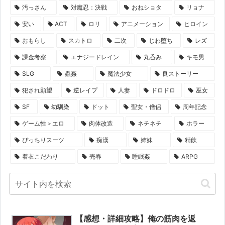
汚っさん
対魔忍：決戦
おねショタ
リョナ
安い
ACT
ロリ
アニメーション
ヒロイン
おもらし
スカトロ
二次
じわ堕ち
レズ
課金考察
エナジードレイン
丸呑み
キモ男
SLG
蟲姦
魔法少女
良ストーリー
犯され願望
逆レイプ
人妻
ドロドロ
巫女
SF
幼馴染
ドット
聖女・僧侶
周年記念
ゲーム性＞エロ
肉体改造
ネチネチ
ホラー
ぴっちりスーツ
痴漢
姉妹
精飲
着衣こだわり
売春
睡眠姦
ARPG
【感想・詳細攻略】俺の筋肉を返