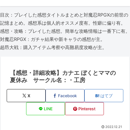
目次：プレイした感想タイトルまとめと対魔忍RPGXの前世の
記憶まとめ。感想系は個人的オススメ度有。性癖に偏り有。
感想・攻略：プレイした感想。簡単な攻略情報は一番下に有。
対魔忍RPGX：ガチャ結果や新キャラの感想が主。
超昂大戦：購入アイテム考察や高難易度攻略が主。
【感想・詳細攻略】カナエ ぼくとママの
夏休み サークル名：・工房
X
Facebook
はてブ
LINE
Pinterest
2022.12.21