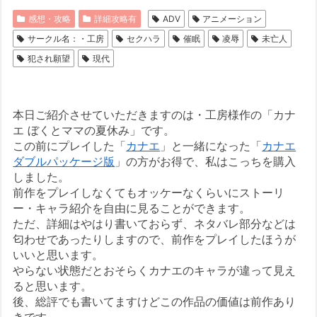
感想・攻略
詳細攻略有
ADV
アニメーション
サークル名：・工房
セクハラ
催眠
凌辱
未亡人
犯され願望
現代
本日ご紹介させていただきますのは・工房様作の「カナ
エ ぼくとママの夏休み」です。
この前にプレイした「
カナエ
」と一緒になった「
カナエ
ダブルパッケージ版
」の方がお得で、私はこっちを購入
しました。
前作をプレイしなくてもオッケーなくらいにストーリ
ー・キャラ紹介を自由に見ることができます。
ただ、詳細はやはり書いておらず、ネタバレ部分などは
匂わせであったりしますので、前作をプレイしたほうが
いいと思います。
やらない状態だとおそらくカナエのキャラが違って見え
ると思います。
後、総評でも書いてますけどこの作品の価値は前作あり