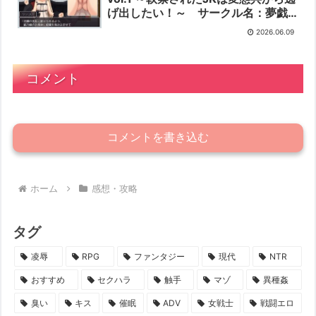
げ出したい！～ サークル名：夢戯
屋
2026.06.09
コメント
コメントを書き込む
ホーム
感想・攻略
タグ
凌辱
RPG
ファンタジー
現代
NTR
おすすめ
セクハラ
触手
マゾ
異種姦
臭い
キス
催眠
ADV
女戦士
戦闘エロ