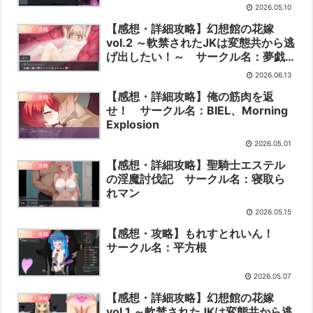
2026.05.10
【感想・詳細攻略】幻想館の花嫁
感想・攻略
vol.2 ～軟禁されたJKは変態共から逃
げ出したい！～ サークル名：夢戯
屋
2026.06.13
【感想・詳細攻略】俺の筋肉を返
感想・攻略
せ！ サークル名：BIEL、Morning
Explosion
2026.05.01
【感想・詳細攻略】聖騎士エステル
感想・攻略
の淫魔討伐記 サークル名：寝取ら
れマン
2026.05.15
【感想・攻略】もれすとれいん！
感想・攻略
サークル名：平方根
2026.05.07
【感想・詳細攻略】幻想館の花嫁
感想・攻略
vol.1 ～軟禁されたJKは変態共から逃