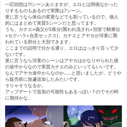
一応回想は11シーンありますが、エロとは関係なかった
りするものもあるので実際は7シーン。
更に言うなら体位の変更などでも割っているので、個人
的にはまとめて実質5シーンだと思ってます。
うち、カナエ×義父が2夜分(襲われ流され+別室で騎乗位
+セクハラ+合意セックス)、カナエとアヤカが河童に襲
われている部分と大別できます。
ここまでの説明で分かる通り、エロははっきり言って少
ないです。
更に言うなら河童のシーンはアヤカはかなりやられた後
の途中からなので実質カナエのみといってもいいです。
なんでアヤカ途中からなのか……と思いましたが、どうや
ら販売前に急遽追加したみたいです。
そりゃそうなるか。
アップデートで追加の可能性もあるっぽい？のでその時
に期待かな。