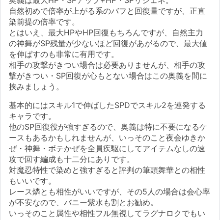
自然初めで倍率が上がる系のバフと回復量ですが、正直
染前提の倍率です。
とはいえ、最大HPやHP回復もちろんですが、自然主力
の神舞がSP残量が少ないほど回復があがるので、最大値
を伸ばすのも非常に有用です。
相手の攻撃がきつい場合は必要ありませんが、相手の攻
撃がきつい・SP回復が心もとない場合はこの奥義を間に
挟みましょう。
基本的にはスキル1で伸ばしたSPDでスキル2を連発する
キャラです。
他のSP回復役が強すぎるので、奥義は特に不要になるケ
ースもあるかもしれませんが、いっそのこと夜会ゆきか
ぜ・神舞・ボテかぜを全員疾駆にしてアイテムなしの速
攻で回す編成も十二分にありです。
対魔忍特性で染めと強すぎると評判の筆頭舞華との相性
もいいです。
レース燐とも相性がいいですが、その5人の場合は会心率
が不安なので、バニー紫水も割とお勧め。
いっそのこと属性や相性フル無視してラグナロクでもい