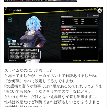
スライムなのにボテ腹……？
と思ってましたが、一応イベントで解説ありましたね。
てか何気にやべぇ設定してるんですよね。
Rの護衛と言うか執事っぽい服があるのでしれっとふうま
宅にいてもおかしくなさそうですので、なにとぞ。
というか見た目だけとはいえ高度な変装も出来ますし、
性格は凶悪だけど制御できれば頼もしいとかふうま君と
の相性抜群なのでは？