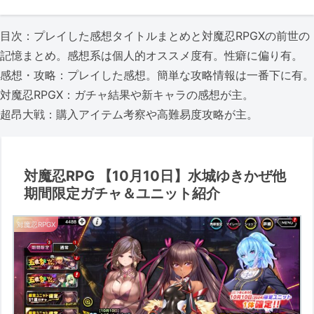
目次：プレイした感想タイトルまとめと対魔忍RPGXの前世の
記憶まとめ。感想系は個人的オススメ度有。性癖に偏り有。
感想・攻略：プレイした感想。簡単な攻略情報は一番下に有。
対魔忍RPGX：ガチャ結果や新キャラの感想が主。
超昂大戦：購入アイテム考察や高難易度攻略が主。
対魔忍RPG 【10月10日】水城ゆきかぜ他
期間限定ガチャ＆ユニット紹介
対魔忍RPGX