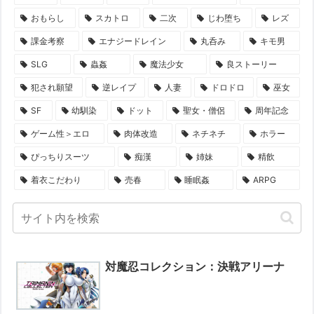
おもらし
スカトロ
二次
じわ堕ち
レズ
課金考察
エナジードレイン
丸呑み
キモ男
SLG
蟲姦
魔法少女
良ストーリー
犯され願望
逆レイプ
人妻
ドロドロ
巫女
SF
幼馴染
ドット
聖女・僧侶
周年記念
ゲーム性＞エロ
肉体改造
ネチネチ
ホラー
ぴっちりスーツ
痴漢
姉妹
精飲
着衣こだわり
売春
睡眠姦
ARPG
対魔忍コレクション：決戦アリーナ