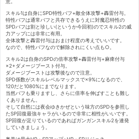
意。
スキル1は自身にSPD特性バフ+敵全体攻撃+轟雷付与。
特性バフは通常バフと共存できるうえに対魔忍特性の
SPDバフは割と珍しい(というか今回初)のでスキル2の威
力アップには非常に有用。
全体攻撃と轟雷付与はおまけ程度の考えでいいです。
なので、特性バフなので解除されにくい点も○。
スキル2は自身のSPDの倍率攻撃+轟雷付与+麻痺付与
×2+ダメージブースト付与。
ダメージブーストは攻撃後なので注意。
SPD係数がスキルレベルマックスで×9%になるので、
120だと1080%にまでなります。
当然バフも乗りますし、さらに倍率を伸ばすことも難し
くありません。
そして自然には夜会ゆきかぜという味方のSPDを参照し
たSP回復最強キャラがいるので非常に相性がいいです。
SP回復が足りているのであればガンガンスキル2を連発
していきましょう。
奥義は最大HP・SPアップ+HP・SPリジェネ。