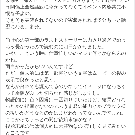
う関係上全然話題に挙がってなくてイベント内容共に不
憫な子よの。
そもそも実装されてないので実装されれば多分もっと話
題になる。多分。
尚肝心の第一部のラストストーリーは力入り過ぎでめっ
ちゃ長かったので読むのに四日かかりました。
いや、こういう時に仕事忙しいのマジで何とかならんの
かね。
面白かったからいいんですけど。
ただ、個人的には第一部完という文字はムービーの後の
表示で良かったと思う。
なんか台本でも読んでるのかなってイメージになっちゃ
って余韻がぶった切られた感じがしますし。
物語的には色々因縁は一区切りついたけど、結果どうな
ったかの描写がないのでふうま君の能力とかブラック様
の扱いがどうなるのかはまだわかってないんですよね。
ここからちょっとの間は後始末編かな？
後始末系の話は個人的に大好物なので詳しく見てみたい
ところです。