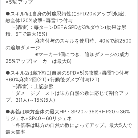
×5%)アップ
●スキル1は自身の対魔忍特性にSPD20%アップ(永続)、
敵全体120%攻撃+轟雷1つ付与
┗[轟雷]：毎ターンDEF＆SPDが3%ダウン(効果は累
積。5Tで最大15%)
麻痺付与のスキルを使用時、40%で約2500
の追加ダメージ
※マーカー1個につき、追加ダメージの威力
25%アップ(マーカーは最大8)
●スキル2は敵1体に[自身のSPD×5]%攻撃+轟雷1つ付与
+60%麻痺2回(2T)+行動後ダメブ付与(2T)
┗[轟雷]：上記参照
┗ダメージブーストは味方自然の数に応じて割合アッ
プ、3(1人)～15%(5人)
●奥義は味方全体の最大HP・SP20～36%+HP20～36%
リジェネ+SP40～60リジェネ
┗各倍率は味方の自然の数によってアップ。最大5人で
最大倍率