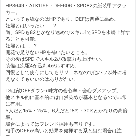
HP3649・ATK1166・DEF606・SPD82の紙装甲アタッ
カー。
といっても紙なのはHPであり、DEFは普通に高め。
妊婦とはいったい……？
尚、SPDも82とかなり速めでスキル1でSPDを永続上昇す
ることも可能。
妊婦とは……？
開花で足りないHPを補いたいところ。
その後はSPDでスキル2の攻撃力も上げたい。
装備は疾駆4か迅刹4がおすすめ。
回復として使うにしてもリジェネなので他バフ以外に考
えなくてもいいのはありがたい。
LSは敵DEFダウン+味方の会心率・会心ダメアップ。
他スキル的に基本的には自然染めが基本となるので非常
に有用。
5人だと15%・25%、6人だと18%・30%とかなりの高倍
率。
場合によってはフレンド採用も有りです。
相手のDEFが高いと効果を発揮する系と組む場合は注