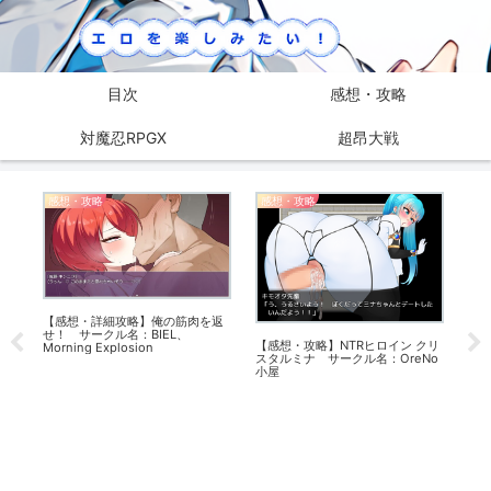
目次
感想・攻略
対魔忍RPGX
超昂大戦
感想・攻略
感想・攻略
感
【感想・詳細攻略】俺の筋肉を返
【感
せ！ サークル名：BIEL、
漁
【感想・攻略】NTRヒロイン クリ
Morning Explosion
活 
スタルミナ サークル名：OreNo
小屋
記