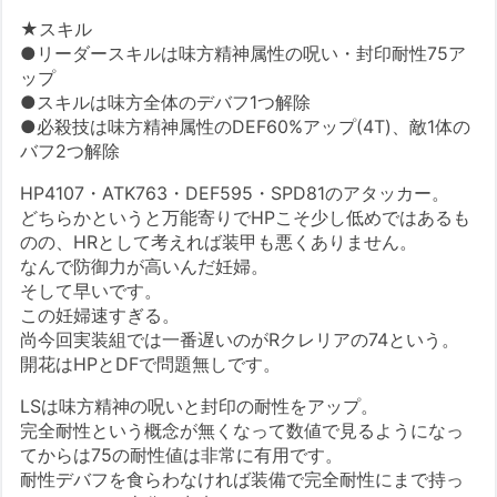
★スキル
●リーダースキルは味方精神属性の呪い・封印耐性75ア
ップ
●スキルは味方全体のデバフ1つ解除
●必殺技は味方精神属性のDEF60%アップ(4T)、敵1体の
バフ2つ解除
HP4107・ATK763・DEF595・SPD81のアタッカー。
どちらかというと万能寄りでHPこそ少し低めではあるも
のの、HRとして考えれば装甲も悪くありません。
なんで防御力が高いんだ妊婦。
そして早いです。
この妊婦速すぎる。
尚今回実装組では一番遅いのがRクレリアの74という。
開花はHPとDFで問題無しです。
LSは味方精神の呪いと封印の耐性をアップ。
完全耐性という概念が無くなって数値で見るようになっ
てからは75の耐性値は非常に有用です。
耐性デバフを食らわなければ装備で完全耐性にまで持っ