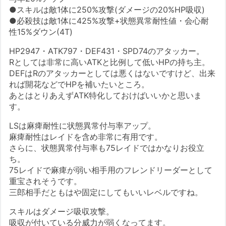
●スキルは敵1体に250%攻撃(ダメージの20%HP吸収)
●必殺技は敵1体に425%攻撃+状態異常耐性値・会心耐
性15%ダウン(4T)
HP2947・ATK797・DEF431・SPD74のアタッカー。
Rとしては非常に高いATKと比例して低いHPの持ち主。
DEFはRのアタッカーとしては悪くはないですけど、出来
れば開花などでHPを補いたいところ。
あとはとりあえずATK特化しておけばいいかと思いま
す。
LSは麻痺耐性に状態異常付与率アップ。
麻痺耐性はレイドを含め非常に有用です。
さらに、状態異常付与率も75レイドではかなりお役立
ち。
75レイドで麻痺が弱い相手用のフレンドリーダーとして
重宝されそうです。
三郎相手だともはや固定にしてもいいレベルですね。
スキルはダメージ吸収攻撃。
吸収が付いている分威力が弱くなってます。