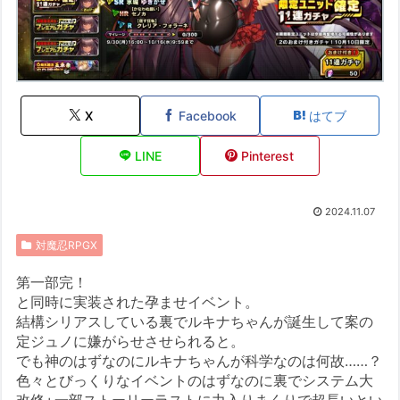
X
Facebook
はてブ
LINE
Pinterest
2024.11.07
対魔忍RPGX
第一部完！
と同時に実装された孕ませイベント。
結構シリアスしている裏でルキナちゃんが誕生して案の
定ジュノに嫌がらせさせられると。
でも神のはずなのにルキナちゃんが科学なのは何故……？
色々とびっくりなイベントのはずなのに裏でシステム大
改修+一部ストーリーラストに力入りまくりで超長いとい