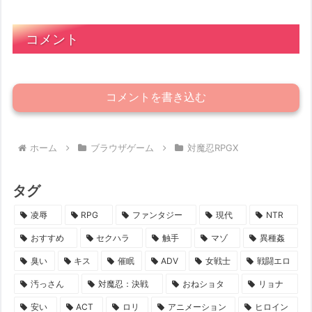
コメント
コメントを書き込む
ホーム
ブラウザゲーム
対魔忍RPGX
タグ
凌辱
RPG
ファンタジー
現代
NTR
おすすめ
セクハラ
触手
マゾ
異種姦
臭い
キス
催眠
ADV
女戦士
戦闘エロ
汚っさん
対魔忍：決戦
おねショタ
リョナ
安い
ACT
ロリ
アニメーション
ヒロイン