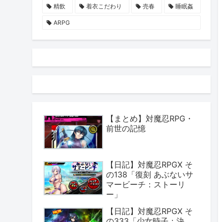
精飲
着衣こだわり
売春
睡眠姦
ARPG
【まとめ】対魔忍RPG・
前世の記憶
【日記】対魔忍RPGX そ
の138「復刻 あぶないサ
マービーチ：ストーリ
ー」
【日記】対魔忍RPGX そ
の333「少女時子：決