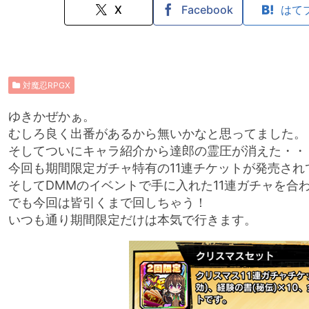
X
Facebook
はて
対魔忍RPGX
ゆきかぜかぁ。
むしろ良く出番があるから無いかなと思ってました。
そしてついにキャラ紹介から達郎の霊圧が消えた・・
今回も期間限定ガチャ特有の11連チケットが発売され
そしてDMMのイベントで手に入れた11連ガチャを合
でも今回は皆引くまで回しちゃう！
いつも通り期間限定だけは本気で行きます。