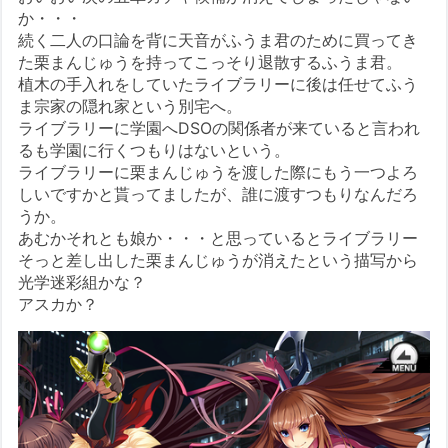
か・・・
続く二人の口論を背に天音がふうま君のために買ってき
た栗まんじゅうを持ってこっそり退散するふうま君。
植木の手入れをしていたライブラリーに後は任せてふう
ま宗家の隠れ家という別宅へ。
ライブラリーに学園へDSOの関係者が来ていると言われ
るも学園に行くつもりはないという。
ライブラリーに栗まんじゅうを渡した際にもう一つよろ
しいですかと貰ってましたが、誰に渡すつもりなんだろ
うか。
あむかそれとも娘か・・・と思っているとライブラリー
そっと差し出した栗まんじゅうが消えたという描写から
光学迷彩組かな？
アスカか？