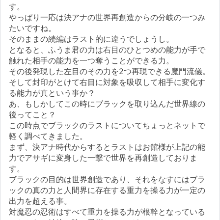
す。
やっぱり一応は決アナの世界再創造からの分岐の一つみ
たいですね。
そのままの続編はラスト的に違うでしょうし。
となると、ふうま君の力は右目のひとつめの能力が手で
触れた相手の能力を一つ奪うことができる力。
その後発現した左目のその力を2つ再現できる魔門流儀。
そして封印がとけて右目に対象を吸収して相手に変化す
る能力が真という事か？
あ、もしかしてこの時にブラックを取り込んだ世界線の
後ってこと？
この時点でブラックのラストについてちょっとネットで
軽く調べてきました。
まず、決アナ時代からするとラストはお館様が上記の能
力でアサギに変身した一撃で世界を再創造しておりま
す。
ブラックの目的は世界創造であり、それをなすにはブラ
ックの真の力と人間界に存在する重力を操る力が一定の
出力を超える事。
対魔忍の忍術はすべて重力を操る力が根幹となっている