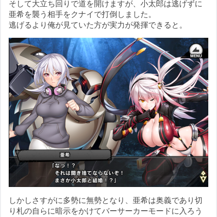
そして大立ち回りで道を開けますが、小太郎は逃げずに
亜希を襲う相手をクナイで打倒しました。
逃げるより俺が見ていた方が実力が発揮できると。
しかしさすがに多勢に無勢となり、亜希は奥義であり切
り札の自らに暗示をかけてバーサーカーモードに入ろう