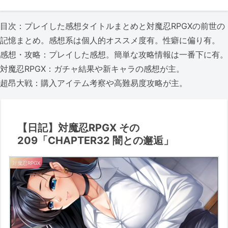
目次：プレイした感想タイトルまとめと対魔忍RPGXの前世の
記憶まとめ。感想系は個人的オススメ度有。性癖に偏り有。
感想・攻略：プレイした感想。簡単な攻略情報は一番下に有。
対魔忍RPGX：ガチャ結果や新キャラの感想が主。
超昂大戦：購入アイテム考察や高難易度攻略が主。
【日記】対魔忍RPGX その
209「CHAPTER32 闇との邂逅」
対魔忍RPGX