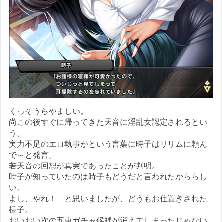
くっそうらやましい。
尚この後すぐに帰ってきた天音に淫乱女認定されるとい
う。
実力不足のエロ執事がという言葉に時子はリリムに頼ん
で～と発言。
若天音の回想が真実であったことが判明。
時子が知っていたのは時子もどうだと言われたかららし
い。
よし、やれ！ と思いましたが、どうもお仕置きされた
様子。
おいおい次の五車ガチャ候補が消えてしまったじゃない