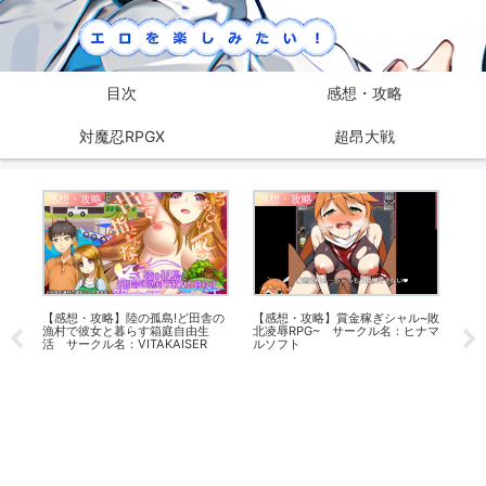
目次
感想・攻略
対魔忍RPGX
超昂大戦
感想・攻略
感想・攻略
感
ル
【感想・攻略】陸の孤島!ど田舎の
【感想・攻略】賞金稼ぎシャル~敗
【
漁村で彼女と暮らす箱庭自由生
北凌辱RPG~ サークル名：ヒナマ
ち
活 サークル名：VITAKAISER
ルソフト
名：