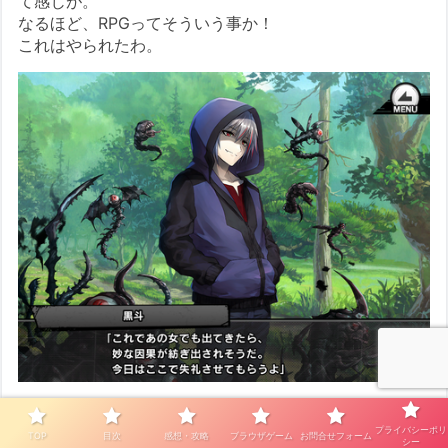
て感じが。
なるほど、RPGってそういう事か！
これはやられたわ。
アスカの出現でおそらくアサギの存在を危惧するブラッ
ク。
プライバシーポリ
TOP
目次
感想・攻略
ブラウザゲーム
お問合せフォーム
シー