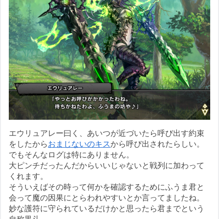
エウリュアレー曰く、あいつが近づいたら呼び出す約束
をしたから
おまじないのキス
から呼び出されたらしい。
でもそんなログは特にありません。
大ピンチだったんだからいいじゃないと戦列に加わって
くれます。
そういえばその時って何かを確認するためにふうま君と
会って魔の因果にとらわれやすいとか言ってましたね。
妙な護符に守られているだけかと思ったら君までという