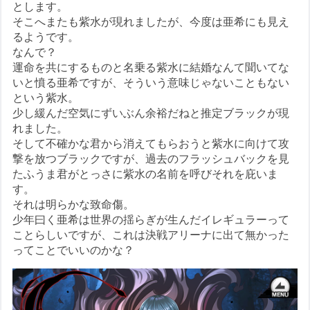
とします。
そこへまたも紫水が現れましたが、今度は亜希にも見え
るようです。
なんで？
運命を共にするものと名乗る紫水に結婚なんて聞いてな
いと憤る亜希ですが、そういう意味じゃないこともない
という紫水。
少し緩んだ空気にずいぶん余裕だねと推定ブラックが現
れました。
そして不確かな君から消えてもらおうと紫水に向けて攻
撃を放つブラックですが、過去のフラッシュバックを見
たふうま君がとっさに紫水の名前を呼びそれを庇いま
す。
それは明らかな致命傷。
少年曰く亜希は世界の揺らぎが生んだイレギュラーって
ことらしいですが、これは決戦アリーナに出て無かった
ってことでいいのかな？