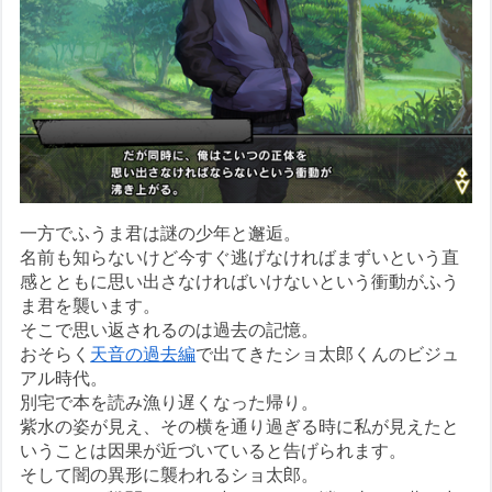
一方でふうま君は謎の少年と邂逅。
名前も知らないけど今すぐ逃げなければまずいという直
感とともに思い出さなければいけないという衝動がふう
ま君を襲います。
そこで思い返されるのは過去の記憶。
おそらく
天音の過去編
で出てきたショ太郎くんのビジュ
アル時代。
別宅で本を読み漁り遅くなった帰り。
紫水の姿が見え、その横を通り過ぎる時に私が見えたと
いうことは因果が近づいていると告げられます。
そして闇の異形に襲われるショ太郎。