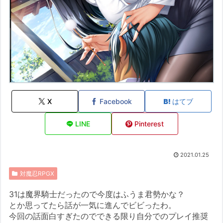
X
Facebook
はてブ
LINE
Pinterest
2021.01.25
対魔忍RPGX
31は魔界騎士だったので今度はふうま君勢かな？
とか思ってたら話が一気に進んでビビったわ。
今回の話面白すぎたのでできる限り自分でのプレイ推奨