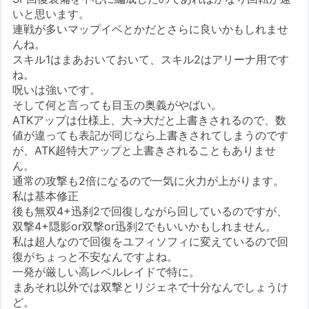
いと思います。
連戦が多いマップイベとかだとさらに良いかもしれませ
んね。
スキル1はまあおいておいて、スキル2はアリーナ用です
ね。
呪いは強いです。
そして何と言っても目玉の奥義がやばい。
ATKアップは仕様上、大→大だと上書きされるので、数
値が違っても表記が同じなら上書きされてしまうのです
が、ATK超特大アップと上書きされることもありませ
ん。
通常の攻撃も2倍になるので一気に火力が上がります。
私は基本修正
後も無双4+迅刹2で回復しながら回しているのですが、
双撃4+隠影or双撃or迅刹2でもいいかもしれません。
私は超人なので回復をユフィソフィに変えているので回
復がちょっと不安なんですよね。
一発が厳しい高レベルレイドで特に。
まあそれ以外では双撃とリジェネで十分なんでしょうけ
ど。