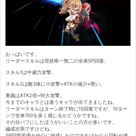
おっぱいです。
リーダースキルは現状唯一無二の全体SP回復。
スキル1は中威力攻撃。
スキル2は敵3体に小攻撃+ATK小減少+呪い。
奥義はATK2倍+特大攻撃。
今までのキャラとは違うキャラが出てきましたね。
リーダースキルはターン終了時に15回復ですが、10ター
ンで全体150を多く感じるかどうかですね。
その分バフにしたほうがいいことの方が多いです。
編成次第ですけどね。
SP回復装備を中心に編成したのであればかなり回転が速