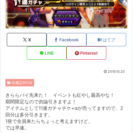
X
Facebook
はてブ
LINE
Pinterest
2019.10.20
対魔忍RPGX
きららパイ先来た！ イベントも紅やし最高やな！
期間限定なので勿論引きますよ！
アイテムとして11連ガチャチケ+αが売ってますので、2
回分は多分引きます。
1発で全員来たらちょっと考えますけど。
では早速。