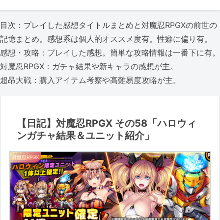
目次：プレイした感想タイトルまとめと対魔忍RPGXの前世の
記憶まとめ。感想系は個人的オススメ度有。性癖に偏り有。
感想・攻略：プレイした感想。簡単な攻略情報は一番下に有。
対魔忍RPGX：ガチャ結果や新キャラの感想が主。
超昂大戦：購入アイテム考察や高難易度攻略が主。
【日記】対魔忍RPGX その58「ハロウィ
ンガチャ結果＆ユニット紹介」
対魔忍RPGX