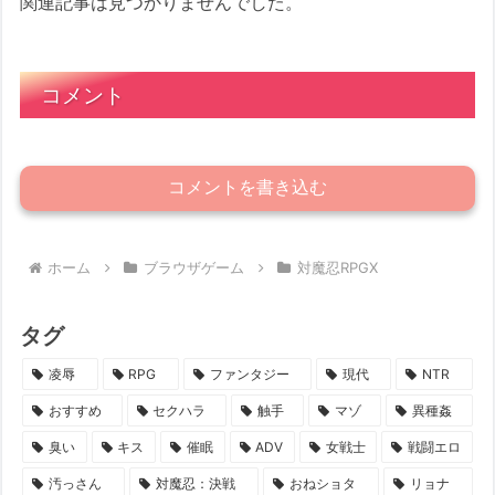
関連記事は見つかりませんでした。
コメント
コメントを書き込む
ホーム
ブラウザゲーム
対魔忍RPGX
タグ
凌辱
RPG
ファンタジー
現代
NTR
おすすめ
セクハラ
触手
マゾ
異種姦
臭い
キス
催眠
ADV
女戦士
戦闘エロ
汚っさん
対魔忍：決戦
おねショタ
リョナ