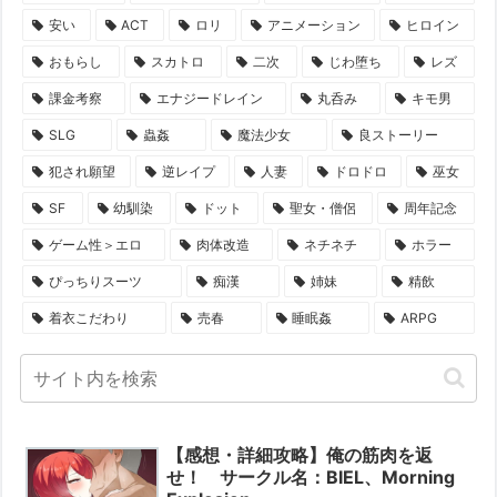
安い
ACT
ロリ
アニメーション
ヒロイン
おもらし
スカトロ
二次
じわ堕ち
レズ
課金考察
エナジードレイン
丸呑み
キモ男
SLG
蟲姦
魔法少女
良ストーリー
犯され願望
逆レイプ
人妻
ドロドロ
巫女
SF
幼馴染
ドット
聖女・僧侶
周年記念
ゲーム性＞エロ
肉体改造
ネチネチ
ホラー
ぴっちりスーツ
痴漢
姉妹
精飲
着衣こだわり
売春
睡眠姦
ARPG
【感想・詳細攻略】俺の筋肉を返
せ！ サークル名：BIEL、Morning