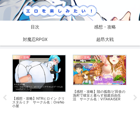
目次
感想・攻略
対魔忍RPGX
超昂大戦
感想・攻略
感想・攻略
感
【感想・攻略】陸の孤島!ど田舎の
【
漁村で彼女と暮らす箱庭自由生
帰り
【感想・攻略】NTRヒロイン クリ
活 サークル名：VITAKAISER
禁-
スタルミナ サークル名：OreNo
小屋