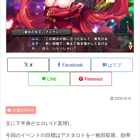
X
Facebook
はてブ
LINE
Pinterest
2019.10.12
対魔忍RPGX
主に下半身がエロい(ド直球)。
今回のイベントの目標はアスタロトを一枚回収後、効率