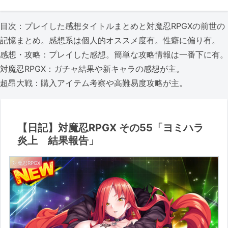
目次：プレイした感想タイトルまとめと対魔忍RPGXの前世の
記憶まとめ。感想系は個人的オススメ度有。性癖に偏り有。
感想・攻略：プレイした感想。簡単な攻略情報は一番下に有。
対魔忍RPGX：ガチャ結果や新キャラの感想が主。
超昂大戦：購入アイテム考察や高難易度攻略が主。
【日記】対魔忍RPGX その55「ヨミハラ
炎上 結果報告」
対魔忍RPGX