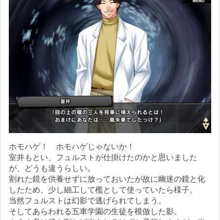
ホモハゲ！ ホモハゲじゃないか！
室井もとい、フュルストが仕掛けたのかと思いました
が、どうも違うらしい。
割れた鏡を供養せずに放っておいたが故に幽迷の鏡と化
したため、少し細工して檻として使っていたら様子。
当然フュルストは幻影で逃げられてしまう。
そしてあらわれる五車学園の生徒を模倣した影。