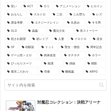
安い
ACT
ロリ
アニメーション
ヒロイン
おもらし
スカトロ
二次
じわ堕ち
レズ
課金考察
エナジードレイン
丸呑み
キモ男
SLG
蟲姦
魔法少女
良ストーリー
犯され願望
逆レイプ
人妻
ドロドロ
巫女
SF
幼馴染
ドット
聖女・僧侶
周年記念
ゲーム性＞エロ
肉体改造
ネチネチ
ホラー
ぴっちりスーツ
痴漢
姉妹
精飲
着衣こだわり
売春
睡眠姦
ARPG
対魔忍コレクション：決戦アリーナ