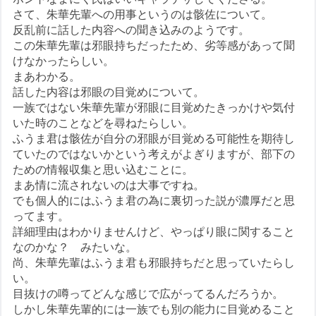
さて、朱華先輩への用事というのは骸佐について。
反乱前に話した内容への聞き込みのようです。
この朱華先輩は邪眼持ちだったため、劣等感があって聞
けなかったらしい。
まあわかる。
話した内容は邪眼の目覚めについて。
一族ではない朱華先輩が邪眼に目覚めたきっかけや気付
いた時のことなどを尋ねたらしい。
ふうま君は骸佐が自分の邪眼が目覚める可能性を期待し
ていたのではないかという考えがよぎりますが、部下の
ための情報収集と思い込むことに。
まあ情に流されないのは大事ですね。
でも個人的にはふうま君の為に裏切った説が濃厚だと思
ってます。
詳細理由はわかりませんけど、やっぱり眼に関すること
なのかな？ みたいな。
尚、朱華先輩はふうま君も邪眼持ちだと思っていたらし
い。
目抜けの噂ってどんな感じで広がってるんだろうか。
しかし朱華先輩的には一族でも別の能力に目覚めること