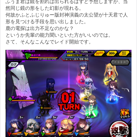
ふうま君は鏡を割れば出られるはずと予想しますが、当
然同じ鏡の形をした幻影が現れる。
何故かふとふじりゅー版封神演義の太公望が十天君で人
形を見つける手段を思い出しました。
鹿の電探は出力不足なのかな？
というか先輩の能力聞いといた方がいいのでは。
さて、そんなこんなでレイド開始です。