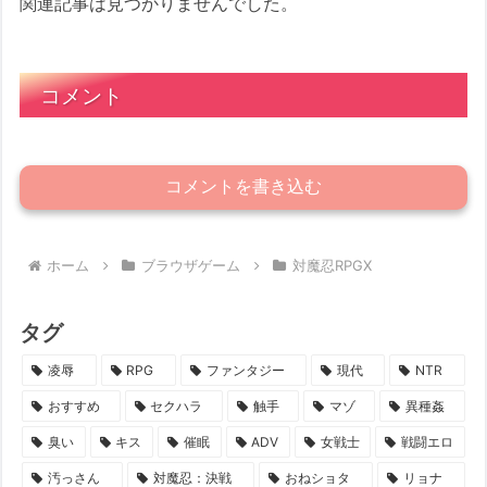
関連記事は見つかりませんでした。
コメント
コメントを書き込む
ホーム
ブラウザゲーム
対魔忍RPGX
タグ
凌辱
RPG
ファンタジー
現代
NTR
おすすめ
セクハラ
触手
マゾ
異種姦
臭い
キス
催眠
ADV
女戦士
戦闘エロ
汚っさん
対魔忍：決戦
おねショタ
リョナ