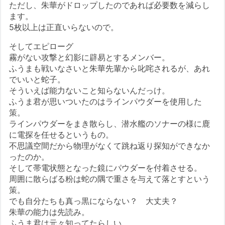
ただし、朱華がドロップしたのであれば必要数を減らし
ます。
5枚以上は正直いらないので。
そしてエピローグ
霧がない攻撃と幻影に辟易とするメンバー。
ふうまも戦いなさいと朱華先輩から叱咤されるが、あれ
でいいと蛇子。
そういえば能力ないこと知らないんだっけ。
ふうま君が思いついたのはラインパウダーを使用した
策。
ラインパウダーをまき散らし、潜水艦のソナーの様に鹿
に電探を任せるというもの。
不思議空間だから物理がなくて跳ね返り探知ができなか
ったのか。
そして帯電状態となった鏡にパウダーを付着させる。
周囲に散らばる粉は蛇の隅で重さを与えて落とすという
策。
でも自分たちも真っ黒にならない？ 大丈夫？
朱華の能力は先読み。
ふうま君は元々知ってたらしい。