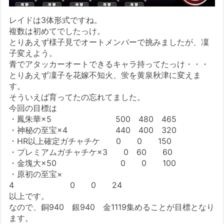
レイドは3体形式ですね。
複数は初めてでしたっけ。
とりあえず様子見でオートメンバーで挑みましたが、凜
子変えよう。
青でアタッカーオートできるキャラ持ってたっけ・・・
とりあえず凜子を花嫁不知火、蛍を黄泉秋津に変えま
す。
そういえば育ってたの忘れてました。
今回の目標は
・鳳朱華×5 500 480 465
・神秘の至宝×4 440 400 320
・HR以上確定ガチャチケ 0 0 150
・プレミアムガチャチケ×3 0 60 60
・金塊大×50 0 0 100
・原初の至宝×
4 0 0 24
以上です。
なので、銅940 銀940 金1119集めることが目標となり
ます。