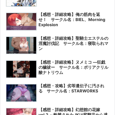
【感想・詳細攻略】俺の筋肉を返
せ！ サークル名：BIEL、Morning
Explosion
【感想・詳細攻略】聖騎士エステルの
淫魔討伐記 サークル名：寝取られマ
ン
【感想・詳細攻略】ヌメミコ ―狂戯
の穢祓ー サークル名：ポリアクリル
酸ナトリウム
【感想・攻略】劣等遺伝子に汚され
る サークル名：STARWORKS
【感想・詳細攻略】幻想館の花嫁
vol.2 ～軟禁されたJKは変態共から逃