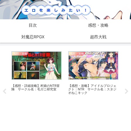
目次
感想・攻略
対魔忍RPGX
超昂大戦
感想・攻略
感想・攻略
感
ー
【感想・詳細攻略】村娘のNTR冒
【感想・攻略】アイドルプロジェ
【感
険 サークル名：毛ガニ研究室
クト：NTR サークル名：スタジ
漁
オねこキック
活 