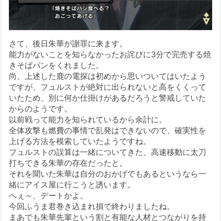
さて、後日朱華が謝罪に来ます。
能力がないことを知らなかったお詫びに3分で完売する焼
きそばパンをくれました。
尚、上述した鹿の電探は初めから思いついてはいたよう
ですが、フュルストが絶対に出られないと高をくくって
いたため、別に何か仕掛けがあるだろうと警戒していた
からのようです。
以前戦って能力を知られているから余計に。
全体攻撃も燃費の事情で乱発はできないので、確実性を
上げる方法を模索していたようですね。
フュルストの誤算は一緒についてきた、高速移動に太刀
打ちできる朱華の存在だったと。
それを聞いた朱華は自分のおかげでもあるというなら一
緒にアイス屋に行こうと誘います。
へぇ～、デートかよ。
今回ふうま君巻き込まれ損で終わりましたね。
まあでも朱華先輩という割と有能な人材とつながりを持