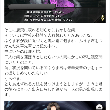
そこに唐突に表れる明らかにおかしな鏡。
そういえば学校の怪談で入れ替わりとかあったな。
ふうま君が鏡に近づくと黒い霧に包まれ、ふうま君をつ
かんだ朱華先輩ごと鏡の中へ。
中にいたのは鹿と蛇。
二人は鏡を運ぼうとしたらいつの間にかこの不思議空間
にいたとのこと。
尚、状況を聞いている間ふうま君は朱華先輩の手をずっ
と握りしめていたらしい。
うらやま。
とりあえず出る方法を見つけようとしますが、ふうま君
の後ろに合った出入口らしき鏡から一人の男が出現しま
す。