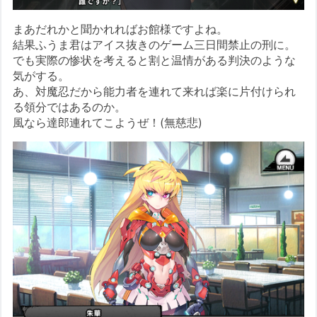
まあだれかと聞かれればお館様ですよね。
結果ふうま君はアイス抜きのゲーム三日間禁止の刑に。
でも実際の惨状を考えると割と温情がある判決のような
気がする。
あ、対魔忍だから能力者を連れて来れば楽に片付けられ
る領分ではあるのか。
風なら達郎連れてこようぜ！(無慈悲)