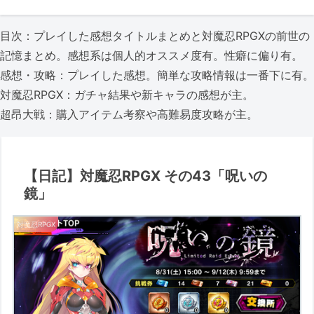
目次：プレイした感想タイトルまとめと対魔忍RPGXの前世の
記憶まとめ。感想系は個人的オススメ度有。性癖に偏り有。
感想・攻略：プレイした感想。簡単な攻略情報は一番下に有。
対魔忍RPGX：ガチャ結果や新キャラの感想が主。
超昂大戦：購入アイテム考察や高難易度攻略が主。
【日記】対魔忍RPGX その43「呪いの
鏡」
対魔忍RPGX