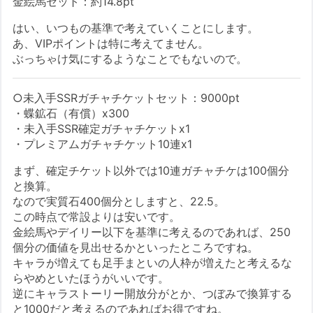
金絵馬セット：約14.8pt
はい、いつもの基準で考えていくことにします。
あ、VIPポイントは特に考えてません。
ぶっちゃけ気にするようなことでもないので。
○未入手SSRガチャチケットセット：9000pt
・蝶鉱石（有償）x300
・未入手SSR確定ガチャチケットx1
・プレミアムガチャチケット10連x1
まず、確定チケット以外では10連ガチャチケは100個分
と換算。
なので実質石400個分としますと、22.5。
この時点で常設よりは安いです。
金絵馬やデイリー以下を基準に考えるのであれば、250
個分の価値を見出せるかといったところですね。
キャラが増えても足手まといの人枠が増えたと考えるな
らやめといたほうがいいです。
逆にキャラストーリー開放分がとか、つぼみで換算する
と1000だと考えるのであればお得ですね。