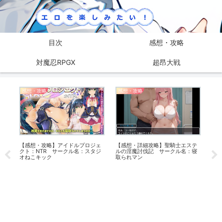
目次
感想・攻略
対魔忍RPGX
超昂大戦
感想・攻略
感想・攻略
対魔
種
【感想・攻略】アイドルプロジェ
【感想・詳細攻略】聖騎士エステ
【日
堂
クト：NTR サークル名：スタジ
ルの淫魔討伐記 サークル名：寝
33
オねこキック
取られマン