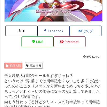
X
Facebook
はてブ
LINE
Pinterest
2023.01.01
超昂大戦
課金考察
最近超昂大戦課金セール多すぎじゃね？
というわけで以前までは周年記念くらいしか多くはなか
ったのがここクリスマスから新年までめっちゃ多いので
ちょっとどれくらいの価値になるのか計算してみました
ってだけの記事です。
尚もう終わってるけどクリスマスの前半後半って周年記
念の純粋劣化なんですよね。