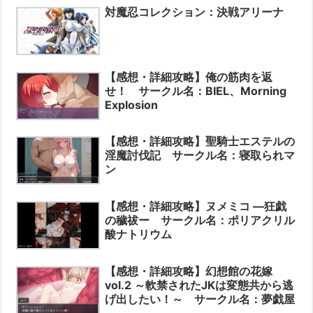
対魔忍コレクション：決戦アリーナ
【感想・詳細攻略】俺の筋肉を返
せ！ サークル名：BIEL、Morning
Explosion
【感想・詳細攻略】聖騎士エステルの
淫魔討伐記 サークル名：寝取られマ
ン
【感想・詳細攻略】ヌメミコ ―狂戯
の穢祓ー サークル名：ポリアクリル
酸ナトリウム
【感想・詳細攻略】幻想館の花嫁
vol.2 ～軟禁されたJKは変態共から逃
げ出したい！～ サークル名：夢戯屋