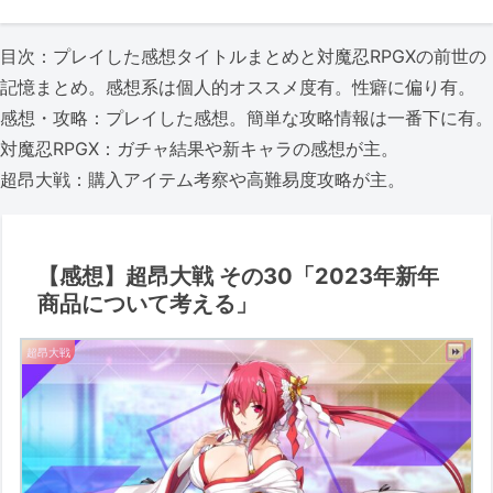
目次：プレイした感想タイトルまとめと対魔忍RPGXの前世の
記憶まとめ。感想系は個人的オススメ度有。性癖に偏り有。
感想・攻略：プレイした感想。簡単な攻略情報は一番下に有。
対魔忍RPGX：ガチャ結果や新キャラの感想が主。
超昂大戦：購入アイテム考察や高難易度攻略が主。
【感想】超昂大戦 その30「2023年新年
商品について考える」
超昂大戦