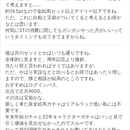
て考えますと……
約14.5ptなので金絵馬セット以上デイリー以下ですね。
ただ、これに白鯨と宝箱がついてくると考えるとお得か
なとは思います。
何気にSTの消費に関してもガンガンやった方がいいって
いうタイミングも出てきてますからね。
後は月のセットとかはいつも通りですね。
全体的に見ますと、周年記念より微妙。
当たり前と言われればそうではありますが。
ただ、やはり常設などと比べるとお得ではあったり増し
ますので、懐と相談が結局のところですね。
おすすめはログインパス。
次点で正月9000。
その次は宝箱かな。
新しく来た巫女絵馬ガチャはリアルラック低い私には不
要です。
年末年始ガチャと22年キャラクターガチャはパッと見で
引く価値を見出せなかったのでスルーです。
だって超SSR確定ガチャチケとか書いてるけどもう持っ