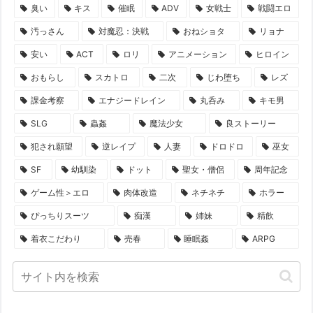
臭い
キス
催眠
ADV
女戦士
戦闘エロ
汚っさん
対魔忍：決戦
おねショタ
リョナ
安い
ACT
ロリ
アニメーション
ヒロイン
おもらし
スカトロ
二次
じわ堕ち
レズ
課金考察
エナジードレイン
丸呑み
キモ男
SLG
蟲姦
魔法少女
良ストーリー
犯され願望
逆レイプ
人妻
ドロドロ
巫女
SF
幼馴染
ドット
聖女・僧侶
周年記念
ゲーム性＞エロ
肉体改造
ネチネチ
ホラー
ぴっちりスーツ
痴漢
姉妹
精飲
着衣こだわり
売春
睡眠姦
ARPG