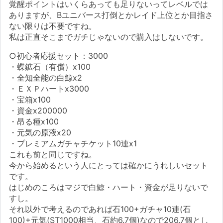
覚醒ポイントはいくらあっても足りないってレベルでは
ありますが、Bユニバース打倒とかレイド上位とか目指さ
ない限りは不要ですね。
私は正直そこまでガチじゃないので購入はしないです。
○初心者応援セット：3000
・蝶鉱石（有償）x100
・全知全能の白鯨x2
・ＥＸＰハートx3000
・宝箱x100
・資金x200000
・昂る種x100
・元気の原液x20
・プレミアムガチャチケット10連x1
これも前と同じですね。
今から始めるという人にとっては確かにうれしいセット
です。
はじめのころはマジで白鯨・ハート・資金が足りないで
すし。
それ以外で考えるのであれば石100+ガチャ10連(石
100)+元気(ST1000相当、石約6.7個)なので206.7個とし