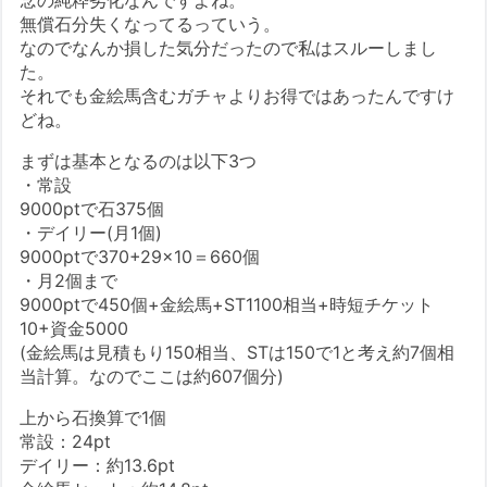
無償石分失くなってるっていう。
なのでなんか損した気分だったので私はスルーしまし
た。
それでも金絵馬含むガチャよりお得ではあったんですけ
どね。
まずは基本となるのは以下3つ
・常設
9000ptで石375個
・デイリー(月1個)
9000ptで370+29×10＝660個
・月2個まで
9000ptで450個+金絵馬+ST1100相当+時短チケット
10+資金5000
(金絵馬は見積もり150相当、STは150で1と考え約7個相
当計算。なのでここは約607個分)
上から石換算で1個
常設：24pt
デイリー：約13.6pt