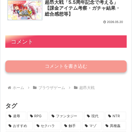
超昂大戦「5.5周年記念で考える」
ブラウザゲーム
【課金アイテム考察・ガチャ結果・
総合感想等】
2026.05.20
コメント
コメントを書き込む
ホーム
ブラウザゲーム
超昂大戦
タグ
凌辱
RPG
ファンタジー
現代
NTR
おすすめ
セクハラ
触手
マゾ
異種姦