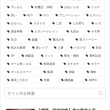
汚っさん
対魔忍：決戦
おねショタ
リョナ
安い
ACT
ロリ
アニメーション
ヒロイン
おもらし
スカトロ
二次
じわ堕ち
レズ
課金考察
エナジードレイン
丸呑み
キモ男
SLG
蟲姦
魔法少女
良ストーリー
犯され願望
逆レイプ
人妻
ドロドロ
巫女
SF
幼馴染
ドット
聖女・僧侶
周年記念
ゲーム性＞エロ
肉体改造
ネチネチ
ホラー
ぴっちりスーツ
痴漢
姉妹
精飲
着衣こだわり
売春
睡眠姦
ARPG