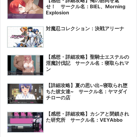
【感想・詳細攻略】俺の筋肉を返
せ！ サークル名：BIEL、Morning
Explosion
対魔忍コレクション：決戦アリーナ
【感想・詳細攻略】聖騎士エステルの
淫魔討伐記 サークル名：寝取られマ
ン
【詳細攻略】夏の思い出~寝取られ堕
ちた彼女達~ サークル名：ヤマダイ
チローの店
【感想・詳細攻略】カシアと閉鎖され
た研究所 サークル名：VEYAbbo