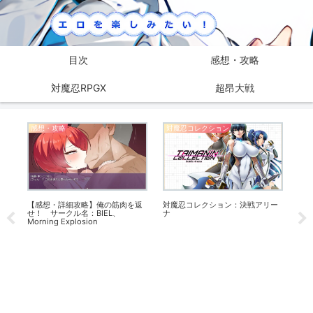
目次
感想・攻略
対魔忍RPGX
超昂大戦
感想・攻略
対魔忍コレクション
感
られ
【感想・詳細攻略】俺の筋肉を返
対魔忍コレクション：決戦アリー
【感
ーク
せ！ サークル名：BIEL、
ナ
険
Morning Explosion