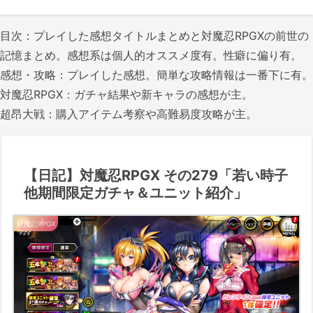
目次：プレイした感想タイトルまとめと対魔忍RPGXの前世の
記憶まとめ。感想系は個人的オススメ度有。性癖に偏り有。
感想・攻略：プレイした感想。簡単な攻略情報は一番下に有。
対魔忍RPGX：ガチャ結果や新キャラの感想が主。
超昂大戦：購入アイテム考察や高難易度攻略が主。
【日記】対魔忍RPGX その279「若い時子
他期間限定ガチャ＆ユニット紹介」
対魔忍RPGX