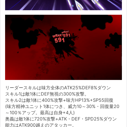
リーダースキルは味方全体のATK25%DEF8%ダウン
スキル1は敵1体にDEF無視の300%攻撃。
スキル2は敵1体に400%攻撃+味方HP13%+SP55回復
(味方精神ユニット1体につき、威力10～30%・回復量20
～100％アップ。最高は自身+4人)
奥義は敵1体に720%攻撃+ATK・DEF・SPD25%ダウン
能力はATK900越えのアタッカー。