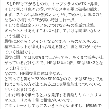
LSもDEFは下がるものの、トップクラスのATK上昇量。
そして何より色々と揃いすぎるスキル軍は破格の能力。
まず、スキル1はDEF無視というだけで恐ろしい破壊力と
なるので相手のDEFが高い時はこれ一択。
そして奥義は全デバフをぶつけながらの高威力攻撃。
迷ったらとりあえずこれぶっぱしておけば間違いないと
いう性能です。
最後におそらくメインとなるであろうものがスキル2。
精神ユニットが増えれば増えるほど回復と威力が上がっ
ていく性能です。
回復に関しては100%まで上がっても、あくまで倍率が上
がっているだけなので、HPは13%×2倍、SPは55×2とな
っております。
なので、HP回復量自体は少なめ。
と言っても舞がHP30%+SP100なので、実はSPだけで見
ればこちらの方が上である上に攻撃性能までついている
というおまけつき。
これは精神で染めると力を発揮する覚醒リリム・クリス
マスユーリとも非常に相性がいいです。
アタッカーとしてもアスカきららがいますし、防御面で