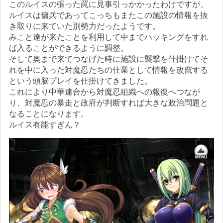
このルイスの張った罠に見事引っかかったわけですが、
ルイスは傭兵であってこっちもまたこの施設の情報を抜
き取りに来ていた別勢力だったようです。
みこと達が来たことを利用して中までハッキングをすれ
ば入ることができるように調整。
そして奥まで来てつなげた時に施設に襲撃を仕掛けてそ
れを中に入った対魔忍たちの仕業として情報を改竄する
という頭脳プレイを仕掛けてきました。
これにより中華連合から対魔忍組織への報復へつなが
り、対魔忍の暴走と政府が判断すれば大きな政治問題と
なることになります。
ルイス有能すぎん？