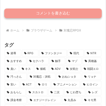
コメントを書き込む
ホーム
ブラウザゲーム
対魔忍RPGX
タグ
凌辱
RPG
ファンタジー
現代
NTR
おすすめ
セクハラ
触手
マゾ
異種姦
臭い
キス
催眠
ADV
女戦士
戦闘エロ
汚っさん
対魔忍：決戦
おねショタ
リョナ
安い
ACT
ロリ
アニメーション
ヒロイン
おもらし
スカトロ
二次
じわ堕ち
レズ
課金考察
エナジードレイン
丸呑み
キモ男