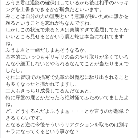
ふうま君は退路の確保はしているから後は相手のハッキ
ングを上書きできるかが勝負だといいます。
みことは自分の力の証明という意識が強いために誰かを
頼るということを忘れがちなんですね。
しかしこの状況で来るときは楽勝すぎて退屈してたとか
いいところ見せるとかいう鹿と蛇は本当になれてます
ね。
ふうま君と一緒だしまあそうなるか。
基本的にいっつもギリギリの命のやり取りが多くていろ
んな小細工しないとやられるなんてことが当たりまえで
したし。
それに冒頭での描写で先輩の対魔忍に駆り出されること
も多くなったと描かれてますし。
二人もきっちり成長してるんだなぁと。
特に序盤の鹿とかだったら絶対慌てふためいてましたよ
ね。
ど、どうするんだよふうまぁ・・・とか言うのが想像で
きるくらいです。
となると逆に今後そういうリアクションを取るのは別キ
ャラになってくるという事かな？