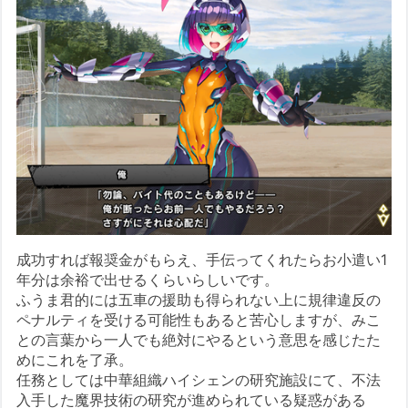
成功すれば報奨金がもらえ、手伝ってくれたらお小遣い1
年分は余裕で出せるくらいらしいです。
ふうま君的には五車の援助も得られない上に規律違反の
ペナルティを受ける可能性もあると苦心しますが、みこ
との言葉から一人でも絶対にやるという意思を感じたた
めにこれを了承。
任務としては中華組織ハイシェンの研究施設にて、不法
入手した魔界技術の研究が進められている疑惑がある