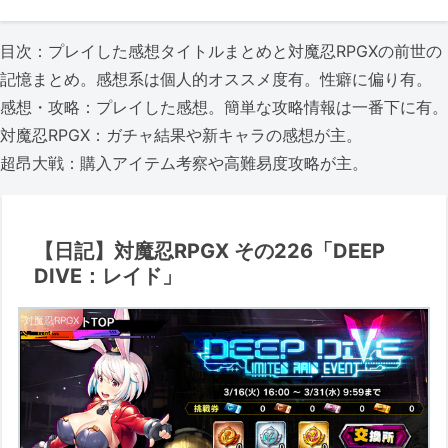
目次：プレイした感想タイトルまとめと対魔忍RPGXの前世の
記憶まとめ。感想系は個人的オススメ度有。性癖に偏り有。
感想・攻略：プレイした感想。簡単な攻略情報は一番下に有。
対魔忍RPGX：ガチャ結果や新キャラの感想が主。
超昂大戦：購入アイテム考察や高難易度攻略が主。
【日記】対魔忍RPGX その226「DEEP
DIVE：レイド」
対魔忍RPGX