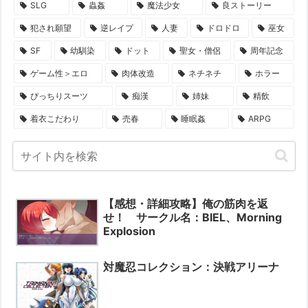
SLG
蟲姦
魔法少女
良ストーリー
犯され願望
逆レイプ
人妻
ドロドロ
巫女
SF
幼馴染
ドット
聖女・僧侶
周年記念
ゲーム性＞エロ
肉体改造
ネチネチ
ホラー
ぴっちりスーツ
痴漢
姉妹
精飲
着衣こだわり
売春
睡眠姦
ARPG
【感想・詳細攻略】俺の筋肉を返
せ！ サークル名：BIEL、Morning
Explosion
対魔忍コレクション：決戦アリーナ