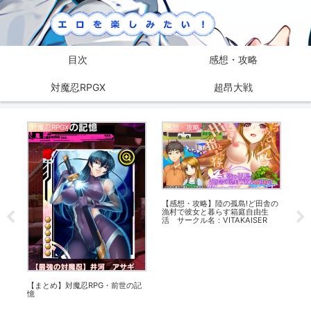
目次
感想・攻略
対魔忍RPGX
超昂大戦
対魔忍RPGX
感想・攻略
感
冒
【感想・攻略】陸の孤島!ど田舎の
【
漁村で彼女と暮らす箱庭自由生
帰り
活 サークル名：VITAKAISER
禁-
【まとめ】対魔忍RPG・前世の記
憶