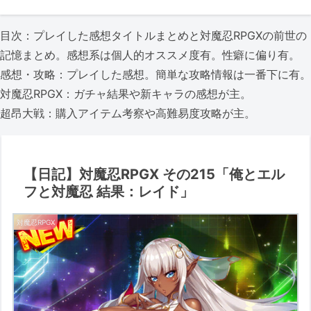
目次：プレイした感想タイトルまとめと対魔忍RPGXの前世の
記憶まとめ。感想系は個人的オススメ度有。性癖に偏り有。
感想・攻略：プレイした感想。簡単な攻略情報は一番下に有。
対魔忍RPGX：ガチャ結果や新キャラの感想が主。
超昂大戦：購入アイテム考察や高難易度攻略が主。
【日記】対魔忍RPGX その215「俺とエル
フと対魔忍 結果：レイド」
対魔忍RPGX