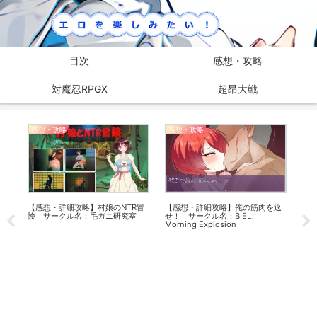
目次
感想・攻略
対魔忍RPGX
超昂大戦
感想・攻略
感想・攻略
感
【感想・詳細攻略】村娘のNTR冒
【感想・詳細攻略】俺の筋肉を返
【感
水他
険 サークル名：毛ガニ研究室
せ！ サークル名：BIEL、
ルタ
」
Morning Explosion
名