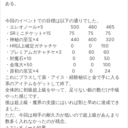
ある。
今回のイベントでの目標は以下の通りでした。
・エレオノール×5 500 480 465
・SRミニチケット×15 75 75 75
・神秘の至宝×4 440 400 320
・HR以上確定ガチャチケ 0 0 150
・プレミアムガチャチケ×3 0 60 60
・対魔石×10 0 30 50
・金塊大×50 0 0 100
・原初の至宝×4 0 0 24
これにプラスして薬・アイス・経験秘伝と金で手に入る
系のアイテムをゲットして終了。
全体的に初級超上級をやって、足りない銀の数だけ中級
やった感じです。
後は超上級・魔界の支援にはいれば割と早めに達成でき
ました。
ただ、今回は相手の耐久力が低いので超上級があんまり
数多く入れなかったのが残念。
↓エレオノール結果