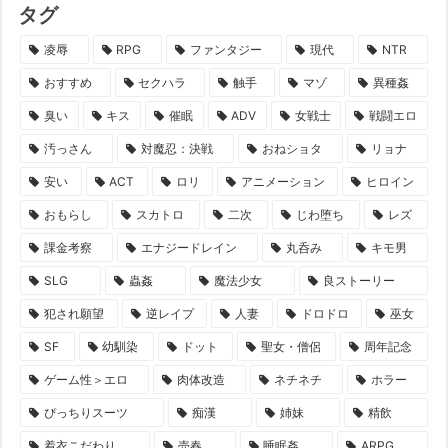
タグ
凌辱
RPG
ファンタジー
現代
NTR
おすすめ
セクハラ
触手
マゾ
異種姦
臭い
キス
催眠
ADV
女戦士
戦闘エロ
汚っさん
対魔忍：決戦
おねショタ
リョナ
安い
ACT
ロリ
アニメーション
ヒロイン
おもらし
スカトロ
二次
じわ堕ち
レズ
課金考察
エナジードレイン
丸呑み
キモ男
SLG
蟲姦
魔法少女
良ストーリー
犯され願望
逆レイプ
人妻
ドロドロ
巫女
SF
幼馴染
ドット
聖女・僧侶
周年記念
ゲーム性＞エロ
肉体改造
ネチネチ
ホラー
ぴっちりスーツ
痴漢
姉妹
精飲
着衣こだわり
売春
睡眠姦
ARPG