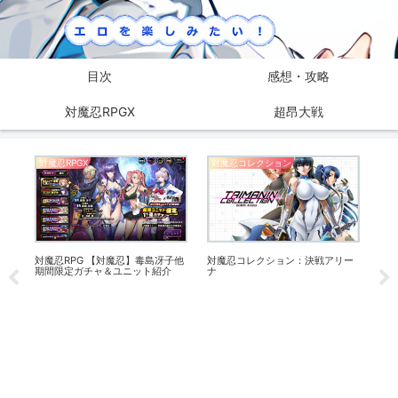
目次
感想・攻略
対魔忍RPGX
超昂大戦
対魔忍RPGX
対魔忍コレクション
感
舎の
対魔忍RPG 【対魔忍】毒島冴子他
対魔忍コレクション：決戦アリー
【
期間限定ガチャ＆ユニット紹介
ナ
せ！
Mor