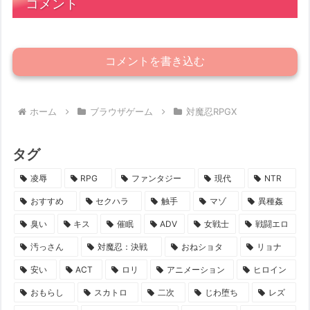
コメント
コメントを書き込む
ホーム
ブラウザゲーム
対魔忍RPGX
タグ
凌辱
RPG
ファンタジー
現代
NTR
おすすめ
セクハラ
触手
マゾ
異種姦
臭い
キス
催眠
ADV
女戦士
戦闘エロ
汚っさん
対魔忍：決戦
おねショタ
リョナ
安い
ACT
ロリ
アニメーション
ヒロイン
おもらし
スカトロ
二次
じわ堕ち
レズ