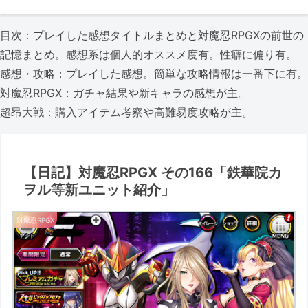
目次：プレイした感想タイトルまとめと対魔忍RPGXの前世の
記憶まとめ。感想系は個人的オススメ度有。性癖に偏り有。
感想・攻略：プレイした感想。簡単な攻略情報は一番下に有。
対魔忍RPGX：ガチャ結果や新キャラの感想が主。
超昂大戦：購入アイテム考察や高難易度攻略が主。
【日記】対魔忍RPGX その166「鉄華院カ
ヲル等新ユニット紹介」
対魔忍RPGX