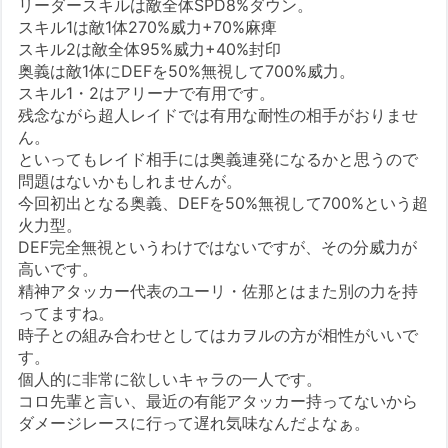
リーダースキルは敵全体SPD8%ダウン。
スキル1は敵1体270%威力+70%麻痺
スキル2は敵全体95%威力+40%封印
奥義は敵1体にDEFを50%無視して700%威力。
スキル1・2はアリーナで有用です。
残念ながら超人レイドでは有用な耐性の相手がおりませ
ん。
といってもレイド相手には奥義連発になるかと思うので
問題はないかもしれませんが。
今回初出となる奥義、DEFを50%無視して700%という超
火力型。
DEF完全無視というわけではないですが、その分威力が
高いです。
精神アタッカー代表のユーリ・佐那とはまた別の力を持
ってますね。
時子との組み合わせとしてはカヲルの方が相性がいいで
す。
個人的に非常に欲しいキャラの一人です。
コロ先輩と言い、最近の有能アタッカー持ってないから
ダメージレースに行って遅れ気味なんだよなぁ。