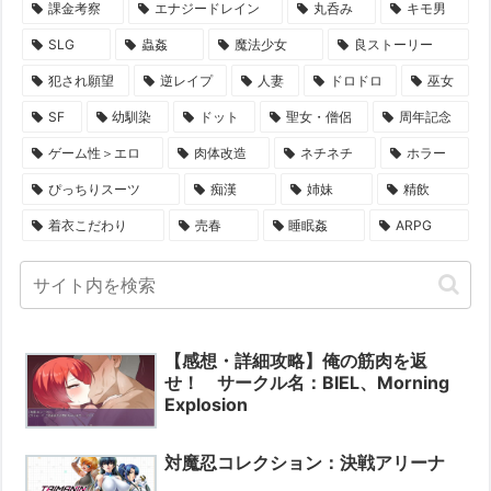
課金考察
エナジードレイン
丸呑み
キモ男
SLG
蟲姦
魔法少女
良ストーリー
犯され願望
逆レイプ
人妻
ドロドロ
巫女
SF
幼馴染
ドット
聖女・僧侶
周年記念
ゲーム性＞エロ
肉体改造
ネチネチ
ホラー
ぴっちりスーツ
痴漢
姉妹
精飲
着衣こだわり
売春
睡眠姦
ARPG
【感想・詳細攻略】俺の筋肉を返
せ！ サークル名：BIEL、Morning
Explosion
対魔忍コレクション：決戦アリーナ