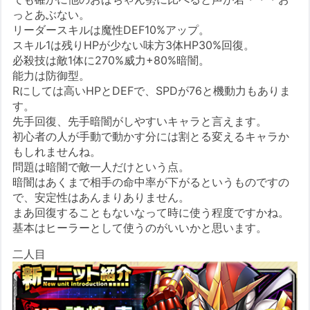
っとあぶない。
リーダースキルは魔性DEF10%アップ。
スキル1は残りHPが少ない味方3体HP30%回復。
必殺技は敵1体に270%威力+80%暗闇。
能力は防御型。
Rにしては高いHPとDEFで、SPDが76と機動力もありま
す。
先手回復、先手暗闇がしやすいキャラと言えます。
初心者の人が手動で動かす分には割とる変えるキャラか
もしれませんね。
問題は暗闇で敵一人だけという点。
暗闇はあくまで相手の命中率が下がるというものですの
で、安定性はあんまりありません。
まあ回復することもないなって時に使う程度ですかね。
基本はヒーラーとして使うのがいいかと思います。
二人目