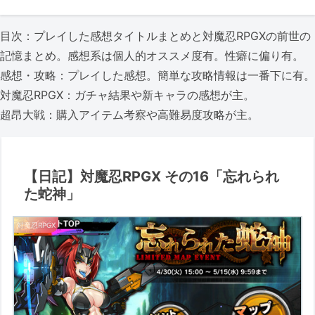
目次：プレイした感想タイトルまとめと対魔忍RPGXの前世の
記憶まとめ。感想系は個人的オススメ度有。性癖に偏り有。
感想・攻略：プレイした感想。簡単な攻略情報は一番下に有。
対魔忍RPGX：ガチャ結果や新キャラの感想が主。
超昂大戦：購入アイテム考察や高難易度攻略が主。
【日記】対魔忍RPGX その16「忘れられ
た蛇神」
対魔忍RPGX