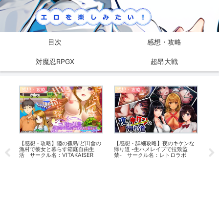
目次
感想・攻略
対魔忍RPGX
超昂大戦
感想・攻略
感想・攻略
対魔
「早
【感想・攻略】陸の孤島!ど田舎の
【感想・詳細攻略】夜のキケンな
漁村で彼女と暮らす箱庭自由生
帰り道 -生ハメレイプで拉致監
活 サークル名：VITAKAISER
禁- サークル名：レトロラボ
【ま
憶