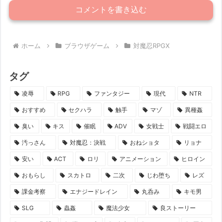
コメントを書き込む
ホーム
ブラウザゲーム
対魔忍RPGX
タグ
凌辱
RPG
ファンタジー
現代
NTR
おすすめ
セクハラ
触手
マゾ
異種姦
臭い
キス
催眠
ADV
女戦士
戦闘エロ
汚っさん
対魔忍：決戦
おねショタ
リョナ
安い
ACT
ロリ
アニメーション
ヒロイン
おもらし
スカトロ
二次
じわ堕ち
レズ
課金考察
エナジードレイン
丸呑み
キモ男
SLG
蟲姦
魔法少女
良ストーリー