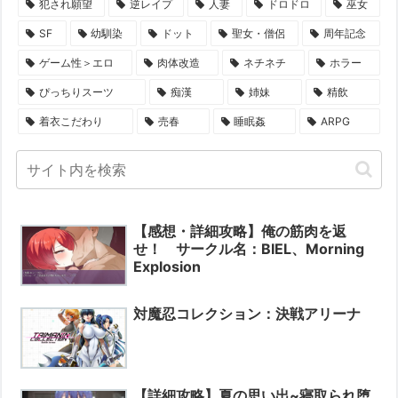
犯され願望
逆レイプ
人妻
ドロドロ
巫女
SF
幼馴染
ドット
聖女・僧侶
周年記念
ゲーム性＞エロ
肉体改造
ネチネチ
ホラー
ぴっちりスーツ
痴漢
姉妹
精飲
着衣こだわり
売春
睡眠姦
ARPG
【感想・詳細攻略】俺の筋肉を返
せ！ サークル名：BIEL、Morning
Explosion
対魔忍コレクション：決戦アリーナ
【詳細攻略】夏の思い出~寝取られ堕