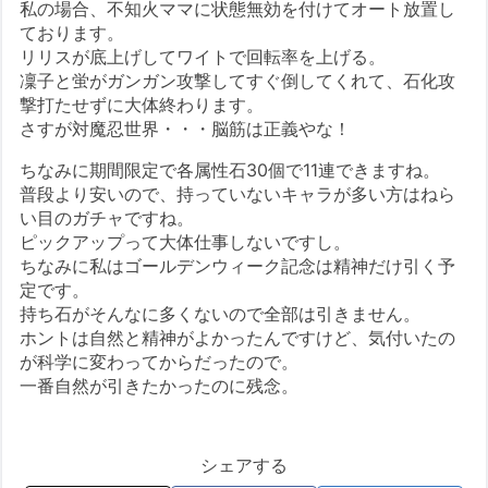
私の場合、不知火ママに状態無効を付けてオート放置し
ております。
リリスが底上げしてワイトで回転率を上げる。
凜子と蛍がガンガン攻撃してすぐ倒してくれて、石化攻
撃打たせずに大体終わります。
さすが対魔忍世界・・・脳筋は正義やな！
ちなみに期間限定で各属性石30個で11連できますね。
普段より安いので、持っていないキャラが多い方はねら
い目のガチャですね。
ピックアップって大体仕事しないですし。
ちなみに私はゴールデンウィーク記念は精神だけ引く予
定です。
持ち石がそんなに多くないので全部は引きません。
ホントは自然と精神がよかったんですけど、気付いたの
が科学に変わってからだったので。
一番自然が引きたかったのに残念。
シェアする