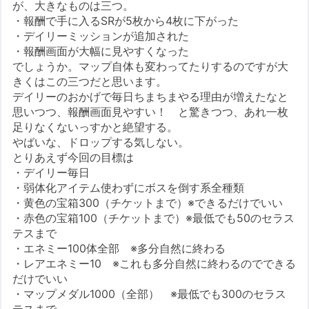
が、大きなものは三つ。
・報酬で手に入るSRが5枚から4枚に下がった
・デイリーミッションが追加された
・報酬画面が大幅に見やすくなった
でしょうか。マップ自体も変わってたりするのですが大
きくはこの三つだと思います。
デイリーのおかげで毎日ちまちまやる理由が増えたなと
思いつつ、報酬画面見やすい！ と驚きつつ、あれ一枚
足りなくないっすかと絶望する。
やばいな、ドロップする気しない。
とりあえず今回の目標は
・デイリー毎日
・弱体化アイテム使わずにボスを倒す系全種類
・黄色の宝箱300（チケットまで）※できるだけでいい
・赤色の宝箱100（チケットまで）※最低でも50のセラス
テスまで
・エネミー100体全部 ※多分自然に終わる
・レアエネミー10 ※これも多分自然に終わるのでできる
だけでいい
・マップメダル1000（全部） ※最低でも300のセラス