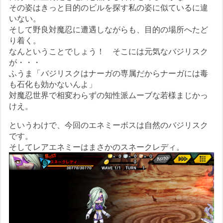
その姿はきっと目的のビルを探す私の姿に似ているに違
いない。
そして野良対魔忍に遭遇しながらも、目的の場所へたど
り着く。
なんということでしょう！ そこには元気なバジリスク
が・・・
ふうま「バジリスクはナーガの専属だからナーガには毒
も石化も効かないんよ」
対魔忍世界で相変わらずの知性派ムーブな若様まじかっ
けえ。
というわけで、今回のエネミーボスは自然のバジリスク
です。
そしてレアエネミーはまさかのスネークレディ。