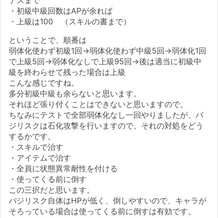
テスまで
・初級中級回数はAPが余れば
・上級は100 （スキルの書まで）
ということで、順番は
弱体化使わず初級1回→弱体化使わず中級5回→弱体化1回
で上級5回→弱体化なしで上級95回→後は適当に初級中
級を終わらせて残った場合は上級
こんな感じですね。
多分初級中級も余らないと思います。
それほど張り付くことはできないと思いますので。
ちなみにテストで全部弱体化なし一回やりましたが、バ
ジリスクは石化攻撃を行いますので、それの対処をどう
するかです。
・スキルで治す
・アイテムで治す
・全員に状態異常耐性を付ける
・使ってくる前に倒す
この三択だと思います。
バジリスク自体はHPが低く、倒しやすいので、キャラが
そろっている場合は使ってくる前に倒すは有効です。