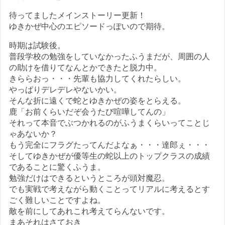
待ってましたメインストーリー更新！
ゆきかぜ中心のエピソードっぽいので期待。
時期は試験後。
普段学校の勉強をしていなかったふうまだが、周囲の人
の助けを借りてなんとかできたと脱力中。
きららおっ・・・先輩も協力してくれたらしい。
やっぱりデレデレやないかい。
そんな折に遠くで蛇とゆきかぜの姿をとらえる。
鹿「お前くらいだぞ会うたび喧嘩してんの」
それって本音でぶつかれるのがふうまくらいってことじ
ゃあないか？
もう完全にフラグたってんだよなぁ・・・達郎ぇ・・・
そしてゆきかぜが優等生の蛇以上のトップクラスの成績
であることに驚くふうま。
勉強だけはできるというところが頭対魔忍。
でも実戦で考えながら動くことってリアルに考えるとす
ごく難しいことですよね。
敵を前にしてあれこれ考えてらんないです。
まあそれはさておき