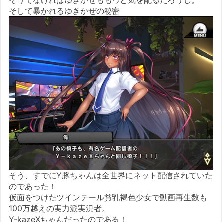
そうでなければゆきかぜももっと気を配るだろうし。
そして暴かれるゆきかぜの秘密
そう、すでにY豚ちゃんは全世界にネット配信されていた
のであった！
仮面をつけたツインテール貧乳褐色少女で動画再生数も
100万越えの実力派実況者。
Y-kazeXちゃんだったのである！