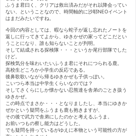
ふうま君曰く、クリアは救出済みだがそれ以降会ってい
ない、ということなので、時間軸的に沙耶NEOイベント
はまだみたいですね。
今回の内容としては、暇なら蛇子が返し忘れたノートを
返しに行ってきてよから、ゆきかぜの家ってどこだとい
うことになり、誰も知らないことが判明。
そして結成される探検隊・・・というか尾行部隊でした
けど。
探検気分を味わいたいふうま君にそれにつられる鹿。
高校生どころか小学生の反応である。
後鼻歌歌いながら帰るゆきかぜも子供っぽい。
こいつら本当は中学生くらいなのでは？
そしてさくらにしか懐かない忍熊達を舎弟のごとき扱う
ゆきかぜ。
この時点でまさか・・・となりましたし、本当にゆきか
ぜかという疑問をふうまも鹿も抱きますが、
その後で武力で舎弟にしたのかと考えるふうま。
お前いつもの察し能力はどうした。
でも疑問を持っているがゆえに本物という可能性の方が