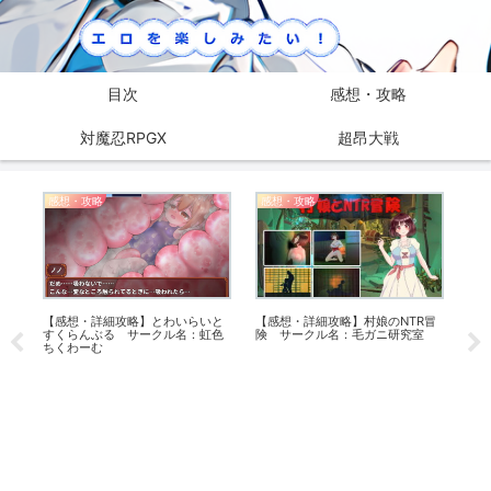
目次
感想・攻略
対魔忍RPGX
超昂大戦
感想・攻略
感想・攻略
感
【感想・詳細攻略】とわいらいと
【感想・詳細攻略】村娘のNTR冒
【
水他
すくらんぶる サークル名：虹色
険 サークル名：毛ガニ研究室
せ！
」
ちくわーむ
Mor