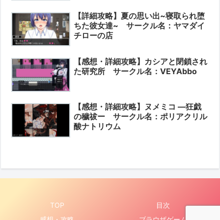
【詳細攻略】夏の思い出~寝取られ堕
ちた彼女達~ サークル名：ヤマダイ
チローの店
【感想・詳細攻略】カシアと閉鎖され
た研究所 サークル名：VEYAbbo
【感想・詳細攻略】ヌメミコ ―狂戯
の穢祓ー サークル名：ポリアクリル
酸ナトリウム
TOP
目次
感想・攻略
ブラウザゲーム