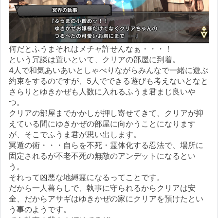
何だとふうまそれはメチャ許せんなぁ・・・！
という冗談は置いといて、クリアの部屋に到着。
4人で和気あいあいとしゃべりながらみんなで一緒に遊ぶ
約束をするのですが、5人でできる遊びも考えないとなと
さらりとゆきかぜも人数に入れるふうま君まじ良いや
つ。
クリアの部屋までかかしが押し寄せてきて、クリアが抑
えている間にゆきかぜの部屋に向かうことになります
が、そこでふうま君が思い出します。
冥遁の術・・・自らを不死・霊体化する忍法で、場所に
固定されるが不老不死の無敵のアンデットになるとい
う。
それって凶悪な地縛霊になるってことです。
だから一人暮らしで、執事に守られるからクリアは安
全、だからアサギはゆきかぜの家にクリアを預けたとい
う事のようです。