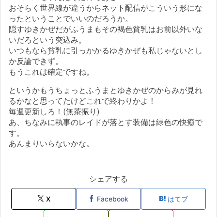
おそらく世界線が違うからネット配信がこういう形にな
ったということでいいのだろうか。
隠すゆきかぜだがふうまもその褐色貧乳はお前以外いな
いだろという突込み。
いつもなら貧乳に引っかかるゆきかぜも私じゃないとし
か反論できず。
もうこれは確定ですね。
というかもうちょっとふうまとゆきかぜのからみが見れ
るかなと思ってたけどこれで終わりかよ！
毎週更新しろ！(無茶振り)
あ、ちなみに執事のレイドが落とす装備は緑色の快癒で
す。
あんまりいらないかな。
シェアする
X
Facebook
はてブ