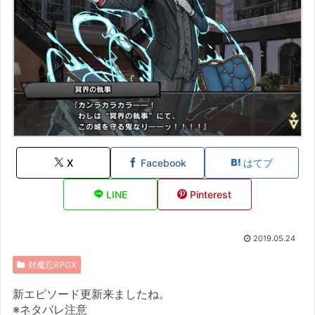
X
Facebook
はてブ
LINE
Pinterest
2019.05.24
対魔忍RPGX
新エピソード更新来ましたね。
※ネタバレ注意