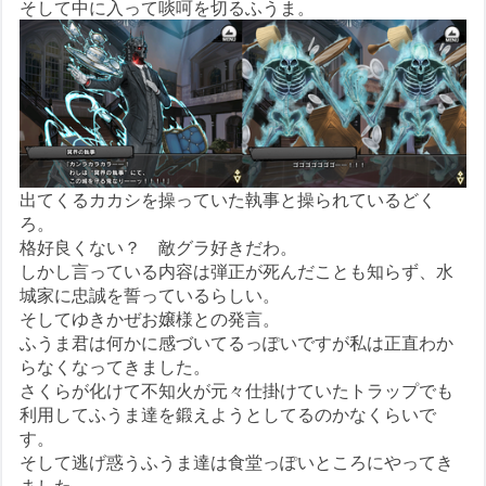
そして中に入って啖呵を切るふうま。
出てくるカカシを操っていた執事と操られているどく
ろ。
格好良くない？ 敵グラ好きだわ。
しかし言っている内容は弾正が死んだことも知らず、水
城家に忠誠を誓っているらしい。
そしてゆきかぜお嬢様との発言。
ふうま君は何かに感づいてるっぽいですが私は正直わか
らなくなってきました。
さくらが化けて不知火が元々仕掛けていたトラップでも
利用してふうま達を鍛えようとしてるのかなくらいで
す。
そして逃げ惑うふうま達は食堂っぽいところにやってき
ました。