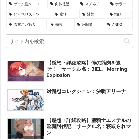
ゲーム性＞エロ
肉体改造
ネチネチ
ホラー
ぴっちりスーツ
痴漢
姉妹
精飲
着衣こだわり
売春
睡眠姦
ARPG
【感想・詳細攻略】俺の筋肉を返
せ！ サークル名：BIEL、Morning
Explosion
対魔忍コレクション：決戦アリーナ
【感想・詳細攻略】聖騎士エステルの
淫魔討伐記 サークル名：寝取られマ
ン