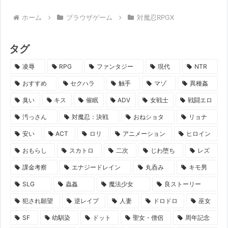
ホーム
ブラウザゲーム
対魔忍RPGX
タグ
凌辱
RPG
ファンタジー
現代
NTR
おすすめ
セクハラ
触手
マゾ
異種姦
臭い
キス
催眠
ADV
女戦士
戦闘エロ
汚っさん
対魔忍：決戦
おねショタ
リョナ
安い
ACT
ロリ
アニメーション
ヒロイン
おもらし
スカトロ
二次
じわ堕ち
レズ
課金考察
エナジードレイン
丸呑み
キモ男
SLG
蟲姦
魔法少女
良ストーリー
犯され願望
逆レイプ
人妻
ドロドロ
巫女
SF
幼馴染
ドット
聖女・僧侶
周年記念